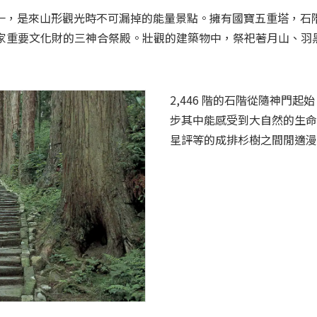
一，是來山形觀光時不可漏掉的能量景點。擁有國寶五重塔，石
國家重要文化財的三神合祭殿。壯觀的建築物中，祭祀著月山、羽
2,446 階的石階從隨神門起
步其中能感受到大自然的生命
星評等的成排杉樹之間閒適漫