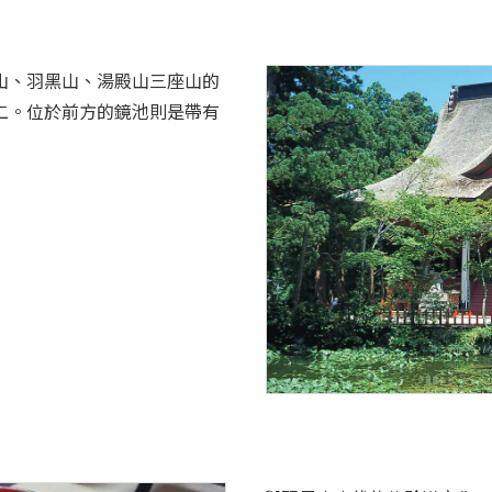
山、羽黑山、湯殿山三座山的
二。位於前方的鏡池則是帶有