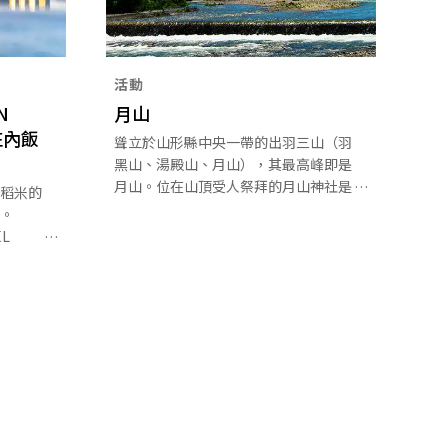
活動
N
月山
庄內飯
聳立於山形縣中央一帶的出羽三山（羽
黑山、湯殿山、月山），其最高峰即是
月山。位在山頂受人祭拜的月山神社是
稻米的
東日本最大的山岳信仰之山，那裡的高
。
山植物爭奇鬥艷，參拜者和登山客人潮
EL
絡繹不絕。月山的山腳下也有許多可以
露台庄內飯
闔家同樂的景點，像是牧場、大型噴水
距離庄
湖和釀酒廠等。
，與庄內
界級建
間景飯
美景而