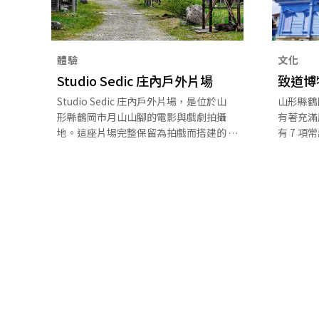
體驗
文化
Studio Sedic 庄內戶外片場
致道博
Studio Sedic 庄內戶外片場，是位於山
山形縣鶴
形縣鶴岡市月山山腳的電影與戲劇拍攝
有著充滿
地。這座片場完整保留為拍戲而搭建的
有 7 
場景，並對外開放。在大自然之中，遊
酒井家族
客可看到彷彿穿越時空的古老日本漁
外開放。
村、農村、驛站小鎮和山間村落等各種
鶴岡警察
拍攝場景。
至此，構
的書院造
活文化的
岡公園西
然。