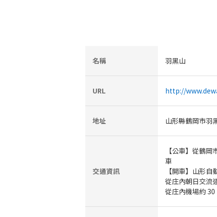
名稱
羽黑山
URL
http://www.dew
地址
山形縣鶴岡市羽
【公車】從鶴岡市
車
交通資訊
【開車】山形自動
從庄內朝日交流道約
從庄內機場約 30