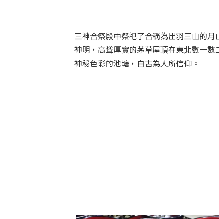
三神合祭殿中祭祀了合稱為出羽三山的月
神明，高聳厚實的茅草屋頂在東北數一數
神秘色彩的池塘，自古為人所信仰。