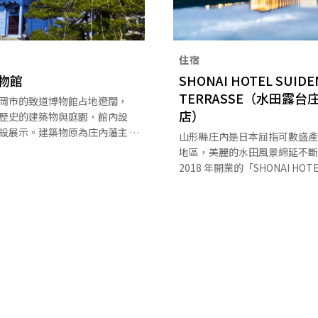
住宿
物館
SHONAI HOTEL SUIDE
TERRASSE（水田露台
岡市的致道博物館占地遼闊，
店）
歷史的建築物與庭園，館內設
項常設展示。建築物原為庄內藩主
山形縣庄內是日本屈指可數盛產
的宅邸，之後被當作博物館對
地區，美麗的水田風景綿延不斷
而後又將舊西田川郡役所與舊
2018 年開業的「SHONAI HOT
署廳舍等珍貴歷史建築物移建
SUIDEN TERRASSE（水田
成今日風貌。可在此欣賞罕見
店）」就佇立於水田之間。該館
庭園，以及訴說著庄內地區生
內機場和 JR 鶴岡站都相當近
民俗文化財等。博物館緊鄰鶴
的田園風景交互協調融合，是世
側，遼闊的腹地內一片綠意盎
築奇才坂茂大師設計的作品。這
店因能欣賞隨著四季變化的水田
為人稱道。