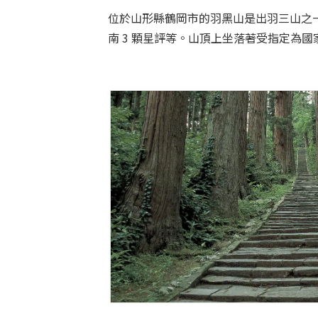
位於山形縣鶴岡市的羽黑山是出羽三山之
南 3 顆星評等。山頂上坐落著受指定為