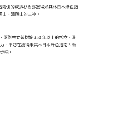
階兩側的成排杉樹亦獲得米其林日本綠色指
黑山、湯殿山的三神。
始，兩側林立著樹齡 350 年以上的杉樹，漫
力。不妨在獲得米其林日本綠色指南 3 顆
步吧。