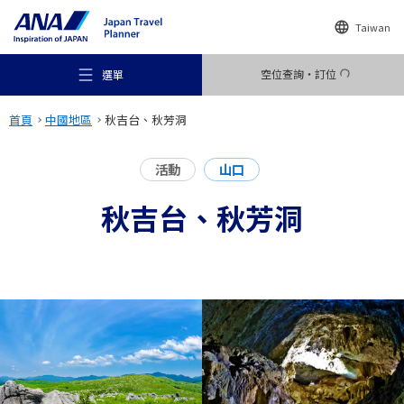
Taiwan
空位查詢・訂位
選單
首頁
中國地區
秋吉台、秋芳洞
活動
山口
秋吉台、秋芳洞
推薦景點
旅遊尋找靈感
目的地