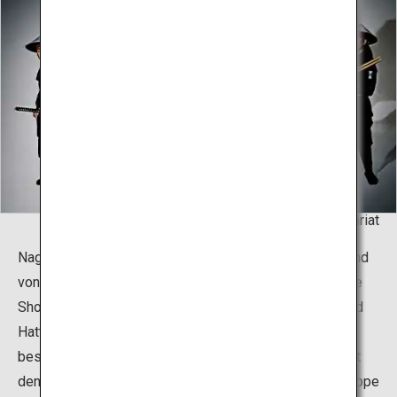
©2009 Nagoya Omotenashi Busho-Tai Secretariat
Nagoya Omotenashi Bushotai (R) sorgten für einen Trend
von militärischen Darsteller-Gruppen in ganz Japan. Ihre
Shows sowie Vorstellungen der „Tokugawa-Ieyasu- und
Hattori-Hanzo-Ninja-Gruppe“ finden jeden Tag zu
bestimmten Zeiten statt. Machen Sie Fotos von und mit
den Bushotai und sprechen Sie mit ihnen. Die Ninja-Gruppe