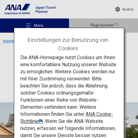
Austria
Flüge Buchen
Menü
Einstellungen zur Benutzung von
Home
Region Chubu
Burg Nagoya
Cookies
Die ANA-Homepage nutzt Cookies um Ihnen
Kultur
Aichi
eine komfortablere Nutzung unserer Website
Burg Nagoya
zu ermöglichen. Weitere Cookies werden nur
Empfohlene Orte
mit Ihrer Zustimmung verwendet. Bitte
beachten Sie jedoch, dass die Ablehnung
solcher Cookies ordnungsgemäße
Reiseideen
Funktionen einer Reihe von Website-
Elementen verhindern kann. Weitere
Informationen finden Sie unter
ANA Cookie-
Reiseziele
Richtlinie
. Wenn Sie die ANA-Website
nutzen, erfassen wir folgende Informationen,
damit Sie unsere Dienste besser nutzen