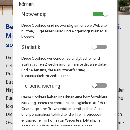
Reiseinformationen
können:
Notwendig
ANA Services
Besuchen Sie die Burg Nagoya in Aichi:
Diese Cookies sind notwendig um unsere Website
nutzen, Flüge reservieren und eingeloggt bleiben zu
Militär- und Ninja-Darsteller-Gruppen
können.
sorgen täglich für Unterhaltung
Schließen
Statistik
Die Burg Nagoya ist die bekannteste Burg in Aichi und
Diese Cookies verwenden zu analytischen und
statistischen Zwecke anonymisierte Browserdaten
befindet sich in Honmaru, Stadtbezirk Naka, Nagoya,
und helfen uns, die Benutzererfahrung
Präfektur Aichi. Täglich sorgen Nagoya Omotenashi
kontinuierlich zu verbessern.
Bushotai (R), Tokugawa Ieyasu, Hattori Hanzo und die
Personalisierung
Ninjas in der Burg Nagoya für Unterhaltung. In der Nähe der
Diese Cookies helfen uns Ihnen eine komfortablere
Burgtore können Sie zudem im Bereich Kinshachi Yokocho
Nutzung unserer Website zu ermöglichen. Auf der
lokale Spezialitäten probieren.
Grundlage Ihrer Browserdaten ermöglichen Sie es
Die Burg Nagoya wurde auch „Schlüssel zur Kontrolle von
uns, personalisierte Inhalte, die Ihren Interessen
entsprechen, in Form von Websites, E-Mails, in
Owari-Nagoya“ genannt. Sie ist die Burg der Familie Owari-
sozialen Medien und Werbung anzubieten.