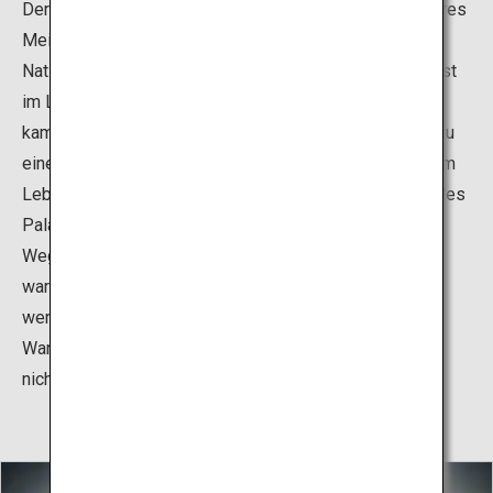
Der Honmaru-Palast der Burg Nagoya ist ein wunderbares
Meisterwerk moderner Burgarchitektur und wurde zum
Nationalschatz erklärt. Leider wurde der Honmaru-Palast
im Laufe eines Krieges niedergebrannt. Im Juni 2018
kamen die 10 Jahre dauernden Wiederaufbauarbeiten zu
einem Ende, dank derer der prächtige Palast wieder zum
Leben erwachte. Besuchen Sie unbedingt die Zimmer des
Palastes: Im Jorakuden wurde der Shōgun auf seinem
Weg in die Hauptstadt untergebracht und Omote-Shoin
war zum Zeitpunkt der Errichtung das größte und
wertvollste Zimmer seiner Art. Die originalgetreuen
Wandgemälde und Wandvertäfelungen sollten Sie sich
nicht entgehen lassen.