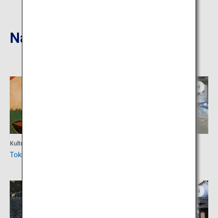
Nahgelegene Reiseziele
Aichi
Aichi
Kultur
Kultur
Tokugawa-Kunstmuseum
Aichi-Luftfahrtmuseum
Aichi
Aichi