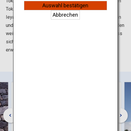
Tokugawa, der ranghöchsten Familie der drei Häuser von
Auswahl bestätigen
Tokugawa. Die Burg wurde auf Befehl von Tokugawa
Abbrechen
Ieyasu errichtet. Auch nach der Fertigstellung der großen
und kleinen Burgtürme und Türmchen im Jahr 1612 wurden
weitere Anlagen wie der Honmaru-Palast gebaut, sodass
sich die Burg den Ruf einer bekannten staatlichen Burg
erwarb.