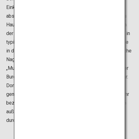
Einkaufsviertel „Kinshachi Yokocho“ einen Besuch
abstatten. Der Bereich „Yoshinao-Zone“ in der Nähe des
Haupttors der Burg Nagoya ist nach dem ersten Fürsten
der Burg benannt. Die Straßen sind dort mit Geschäften in
typisch japanischen Gebäuden gesäumt. Dort können Sie
in den lang geöffneten Läden „Nagoya Meshi“ (klassische
Nagoya-Küche) probieren. Außerdem gibt es die
„Muneharu-Zone“, benannt nach dem siebten Fürsten der
Burg, der für seine Vorliebe für Extravaganz bekannt war.
Dort können Sie moderne Gerichte der Nagoya-Küche
genießen. Für die Burg Nagoya muss eine Eintrittsgebühr
bezahlt werden. Die beiden Zonen befinden sich jedoch
außerhalb der Burg, das heißt, Sie können einfach so
durchspazieren.