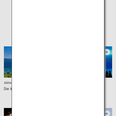
Highlights
Okinawa
Okinawa
Aktivität
Aktivität
Die Insel Zamami
Churaumi-Aquarium in
Okinawa
Okinawa
Okinawa