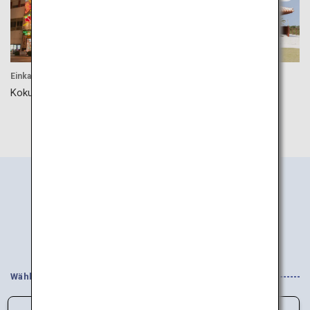
Einkaufen
Kultur
Kokusai Dori in Okinawa
Okinawa Karate Kaikan
Informationssuche
nach Regionen
Wählen Sie Ihre Interessen