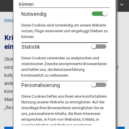
Reiseinformationen
können:
Suche nach Regionen
Notwendig
ANA Services
Home
Region Okinawa
Diese Cookies sind notwendig um unsere Website
nutzen, Flüge reservieren und eingeloggt bleiben zu
Kristallklares blaues Wasser und
können.
einzigartige heimatliche Kultur
Schließen
Statistik
Diese Cookies verwenden zu analytischen und
Okinawa zeichnet sich seit der Antike durch ihre
statistischen Zwecke anonymisierte Browserdaten
einzigartige Kultur aus. Abgesehen von kulinarischen und
und helfen uns, die Benutzererfahrung
kulturellen Erlebnissen wie z. B. Gebäuden, die sich von
kontinuierlich zu verbessern.
anderen auf dem japanischen Archipel unterscheiden,
Personalisierung
können Sie dank schönem Meer, weißen Sandstränden,
Diese Cookies helfen uns Ihnen eine komfortablere
Mangrovenwäldern und vielem mehr auch das typische
Nutzung unserer Website zu ermöglichen. Auf der
„Resort-Gefühl“ verspüren.
Grundlage Ihrer Browserdaten ermöglichen Sie es
uns, personalisierte Inhalte, die Ihren Interessen
entsprechen, in Form von Websites, E-Mails, in
sozialen Medien und Werbung anzubieten.