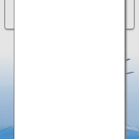
・Versuchen Sie es später erneut
・Überprüfen Sie Ihre Internetverbindung