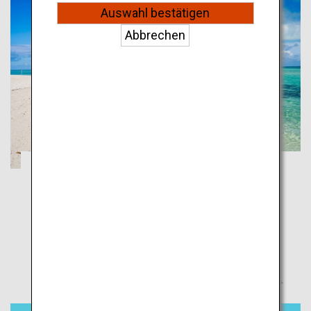
Auswahl bestätigen
Abbrechen
Ishigaki, Taketomi und Iriomote: die
tropischen Inseln Japans
Okinawa
Begeben Sie sich auf Streifzüge durch die unberührte
Landschaft und entspannen Sie in Luxus-Resorts