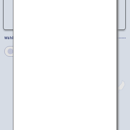
Daten können nicht geladen werden.
Bitte versuchen Sie es später noch einmal.
Wählen Sie Ihre Regionen
Okinawa
Okinawa(Naha)
Miyako