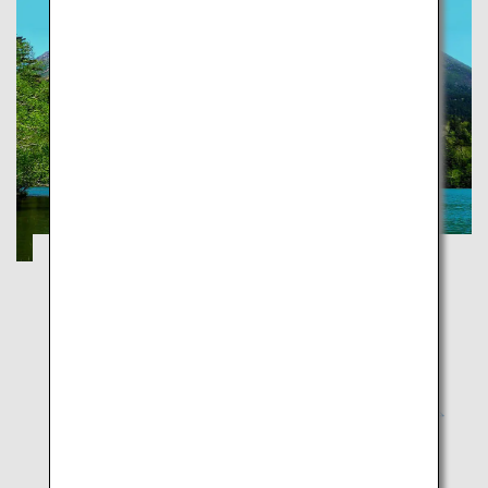
Entdecken Sie die Nationalparks Japans
Okinawa
Der Kontakt mit der Natur kann eine zutiefst
bewegende Erfahrung sein und ein Gefühl des
Friedens und der Ruhe vermitteln. Besonders
Nationalparks bieten nicht nur wunderschöne
Naturlandschaften, sondern auch eine vielfältige
Tierwelt und Kulturgeschichte.