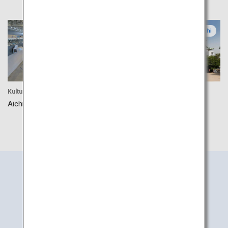
Aichi
Aichi
Kultur
Kultur
Aichi-Luftfahrtmuseum
Burg Nagoya
Informationssuche
nach Regionen