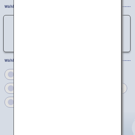
Wählen Sie Ihre Interessen
Daten können nicht geladen werden.
Bitte versuchen Sie es später noch einmal.
Wählen Sie Ihre Regionen
Niigata
Toyama
Ishikawa
Fukui
Nagano
Gifu
Shizuoka
Aichi
Mie
Niigata
Noto