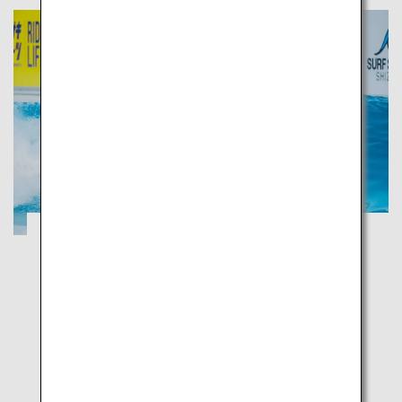
Besichtigen Sie die größte Teeplantage
Japans und fahren Sie über die 15
Kilometer lange Küstenstraße mit Blick
auf den Fuji
Shizuoka
Nutzen Sie Wassersportangebote im flachen blauen
Wasser und besuchen Sie die wohlriechenden
Grüntee-Plantagen