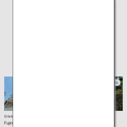
Highlights
Shizuoka
Gifu
Erlebnisse
Kultur
Fujinokuni-Teemuseum
Magome-juku