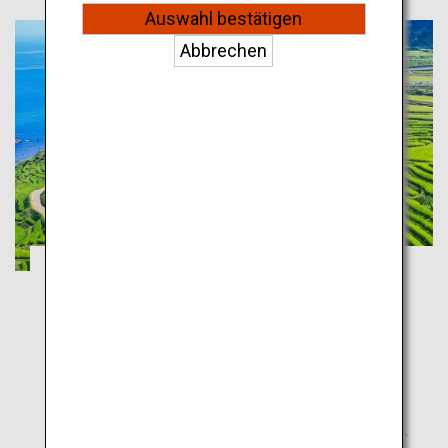
Auswahl bestätigen
Abbrechen
Die Tateyama-Kurobe-Alpenroute und
Kenrokuen: typisch japanische Landschaft
Toyama
Ishikawa
Eine Tour entlang der Hokuriku-Straße mit
atemberaubenden Ausblicken!