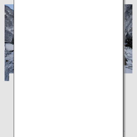
Ein erholsamer Winterausflug durch
Toyamas schneebedeckte Landschaften
Toyama
Erkunden Sie unberührte japanische Landschaften in
Toyamas reizvollem Winterwunderland, dem
verträumtem Gokayama und der majestätischen
Shogawa-Schlucht