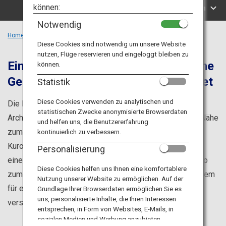
Reiseinformationen
können:
Suche nach Regionen
Notwendig
ANA Services
Home
Region Chubu
Diese Cookies sind notwendig um unsere Website
nutzen, Flüge reservieren und eingeloggt bleiben zu
Eine Region, die sowohl schneereiche
können.
Gebiete als auch warmes Klima bietet
Schließen
Statistik
Diese Cookies verwenden zu analytischen und
Die Region Chubu befindet sich dort, wo der japanische
statistischen Zwecke anonymisierte Browserdaten
Archipel das Land in Osten und Westen teilt. Durch die Nähe
und helfen uns, die Benutzererfahrung
zum Tsushima-Strom am Japanischen Meer sowie zum
kontinuierlich zu verbessern.
Kuroshio-Strom an der Pazifikküste ist die Region von
Personalisierung
einem maritimen Flair geprägt. Ihre zahlreichen Gipfel, so
Diese Cookies helfen uns Ihnen eine komfortablere
zum Beispiel die der Japanischen Alpen, sorgen außerdem
Nutzung unserer Website zu ermöglichen. Auf der
für eine beeindruckende Gebirgskulisse. Es gibt viele
Grundlage Ihrer Browserdaten ermöglichen Sie es
uns, personalisierte Inhalte, die Ihren Interessen
verschiedene Möglichkeiten, die Region zu genießen.
entsprechen, in Form von Websites, E-Mails, in
sozialen Medien und Werbung anzubieten.