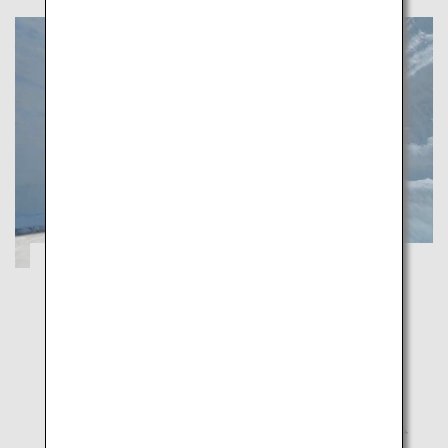
Eine erholsame Frühlingstour durch
Toyamas majestätische Natur
Toyama
Genießen Sie die malerische Frühlingslandschaft von
Toyama, umgeben von Schneewänden und mit
Blumen übersäten Wiesen