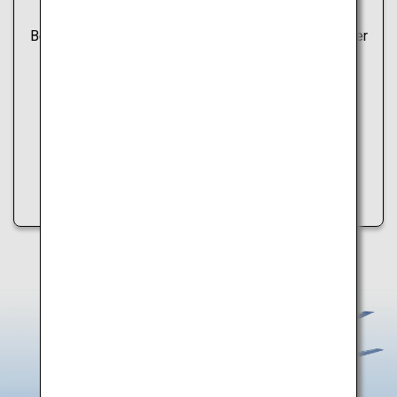
Daten können nicht geladen werden.
Beim Abrufen der Hotspot-Informationen ist ein Fehler
aufgetreten.
Versuchen Sie bitte Folgendes:
・Aktualisieren Sie die Seite
・Versuchen Sie es später erneut
・Überprüfen Sie Ihre Internetverbindung