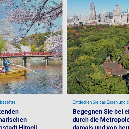
rbestätte
Entdecken Sie das Essen und di
ckenden
Begegnen Sie bei e
inarischen
durch die Metropole
gstadt Himeji
damals und von heu