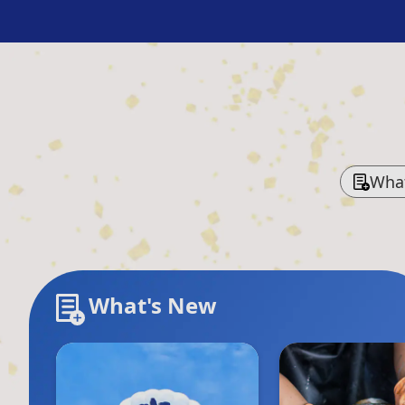
Wha
What's New