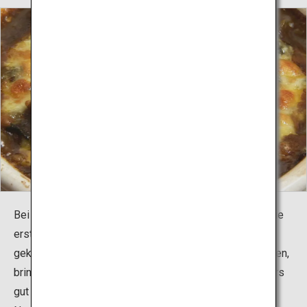
Bei einem Mittagessen in Mojiko Retro ist Yaki-Curry die
erste Wahl. Der geschmolzene Käse und das weich
gekochte Ei, die bei dieser Spezialität nicht fehlen dürfen,
bringen den würzigen Geschmack des Currys besonders
gut zur Geltung.