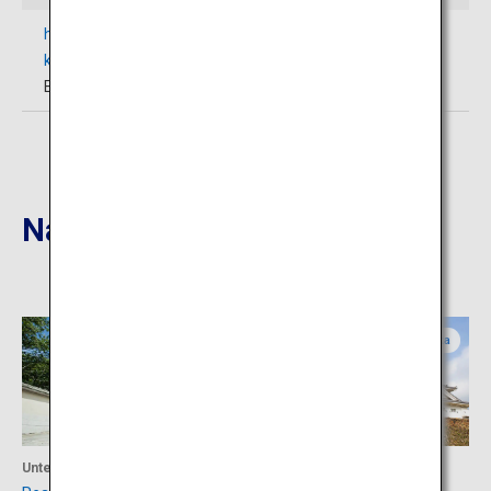
http://www.gururich-
kitaq.com/en/recommend/index.php?id=2
(auf
Englisch)
Nahgelegene Reiseziele
Yamaguchi
Fukuoka
Unterkunft
Kultur