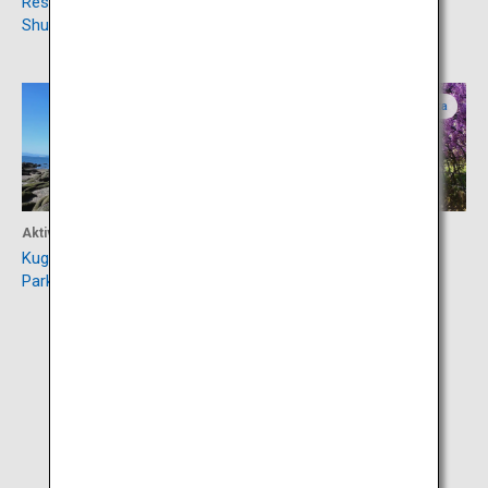
Restaurant Shimonoseki
Burg Kokura
Shunpanro
Yamaguchi
Fukuoka
Aktivität
Aktivität
Kuguri Iwa im Kap Motoyama
Kawachi-Blauregengarten
Park