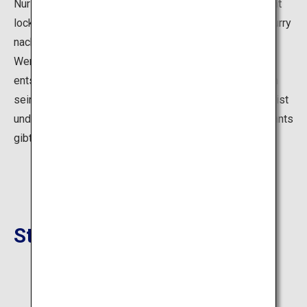
Nur einen Steinwurf von der Mojiko-Bahnstation entfernt
locken diverse Restaurants, die alle ihr eigenes Yaki-Curry
nach Art des Hauses anbieten.
Wenn Sie sich angesichts der großen Auswahl nicht
entscheiden können, kann eine Übersichtskarte nützlich
sein, die an verschiedenen Orten in der Stadt erhältlich ist
und einen Überblick über sämtliche Yaki-Curry-Restaurants
gibt.
Standort