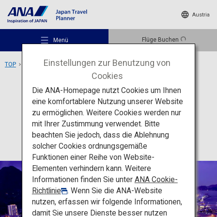
Austria
Flüge Buchen
Menü
Einstellungen zur Benutzung von
TOP
Region Kyushu
Mojiko
Cookies
Die ANA-Homepage nutzt Cookies um Ihnen
Aktivität
Fukuoka
eine komfortablere Nutzung unserer Website
Mojiko
zu ermöglichen. Weitere Cookies werden nur
Empfohlene Orte
mit Ihrer Zustimmung verwendet. Bitte
beachten Sie jedoch, dass die Ablehnung
solcher Cookies ordnungsgemäße
Reiseideen
Funktionen einer Reihe von Website-
Elementen verhindern kann. Weitere
Informationen finden Sie unter
ANA Cookie-
Reiseziele
Richtlinie
. Wenn Sie die ANA-Website
nutzen, erfassen wir folgende Informationen,
damit Sie unsere Dienste besser nutzen