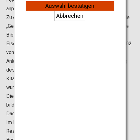
Auswahl bestätigen
anpreisen.
Abbrechen
Zu den zahlreichen malerischen Gebäuden zählt auch die
„Gedenkbibliothek der internationalen Freundschaft“. Die
Bibliothek ist der Nachbau eines Gebäudes für eine
Eisenbahn- und Dampfschifffahrtsgesellschaft, das 1902
vom russischen Kaiserreich in Dalian errichtet wurde.
Anlass für den Bau der Bibliothek war der 15. Jahrestag
des Freundschaftsvertrags zwischen den Städten
Kitakyushu und Dalian, der im Jahr 1979 geschlossen
wurde.
Die braunen und weißen Ziegelsteine an der Fassade
bilden einen schönen Kontrast, und der Kamin und die
Dachfenster setzen interessante Akzente.
Im Erdgeschoss des Gebäudes befindet sich ein
Restaurant, im ersten Stock liegt die Bibliothek mit
Büchern über China und Ostasien, und die zweite Etage