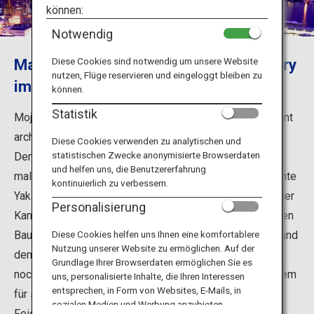
Reiseinformationen
können:
Notwendig
ANA Services
Malerisches Straßenbild und Yaki-Curry
Diese Cookies sind notwendig um unsere Website
nutzen, Flüge reservieren und eingeloggt bleiben zu
im Bezirk Mojiko Retro
können.
Schließen
Statistik
Mojiko Retro's charms include its streetscape with quaint
architecture as well as "Yaki Curry."
Diese Cookies verwenden zu analytischen und
statistischen Zwecke anonymisierte Browserdaten
Der Charme von Mojiko Retro zeichnet sich durch die
und helfen uns, die Benutzererfahrung
malerische Architektur sowie das für den Bezirk bekannte
kontinuierlich zu verbessern.
Yaki-Curry aus. Mojiko Retro ist insbesondere entlang der
Personalisierung
Kanmon-Straße ein beliebtes Ziel und lockt mit hübschen
Bauten wie der Mojiko-Bahnstation, dem alten Zollamt und
Diese Cookies helfen uns Ihnen eine komfortablere
Nutzung unserer Website zu ermöglichen. Auf der
dem ehemaligen Mitsui-Gasthaus. Hier herrscht überall
Grundlage Ihrer Browserdaten ermöglichen Sie es
noch das Flair vergangener Tage. Der Bezirk ist außerdem
uns, personalisierte Inhalte, die Ihren Interessen
entsprechen, in Form von Websites, E-Mails, in
für seinen florierenden Bananenhandel bekannt. An
sozialen Medien und Werbung anzubieten.
Feiertagen hört man die Verkäufer lautstark ihre Waren