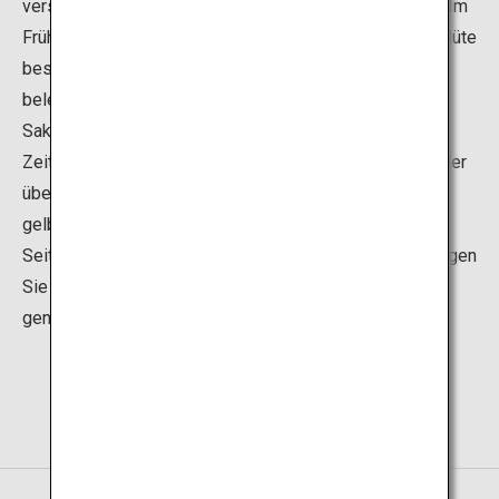
verschiedenen Gärten unterschiedlicher Stilrichtungen. Im
Frühling ist die Landschaft um die Burg mit der Kirschblüte
besonders schön. Ein besonderes Highlight sind die
beleuchteten Kirschblüten bei Nacht, die während des
Sakura Night Viewing Events für einen begrenzten
Zeitraum bewundert werden können. Im Herbst bietet der
überdachte Korridor eine spektakuläre Aussicht mit
gelbem, orangefarbenem und rotem Laub auf beiden
Seiten. Erkunden Sie in Ruhe die malerischen Gärten, legen
Sie eine Pause im Restaurant oder im Teehaus ein und
genießen Sie die Aussicht.