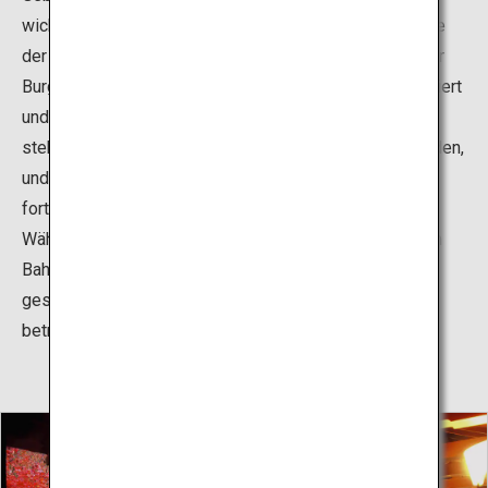
wichtige Kulturgüter anerkannt. Dem Burggelände wurde
der Status als historisch bedeutender Ort verliehen. Der
Burgturm wurde von 2009 bis 2015 umfassend restauriert
und erstrahlt seitdem im neuen Glanz. Die Dachziegel
stehen in einem schönen Kontrast zu den weißen Wänden,
und rund um die Burg sind zahlreiche Beispiele der
fortschrittlichen Verteidigungsanlagen zu bewundern.
Während die Burg in ihrer königlichen Pracht schon vom
Bahnhof JR Himeji im Zentrum der Stadt Himeji aus
gesehen werden kann, muss man sie aus der Nähe
betrachten, um ihre ganze Pracht wirklich zu erleben.