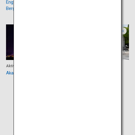
Engyo-ji-Tempel auf dem
Die Burg Akashi
Berg Shosha
Hyogo
Hyogo
Aktivität
Kultur
Akashi-Kaikyo-Brücke
Izanagi-jingu-Schrein