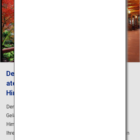
Der Garten Koko-en passt perfekt zur
atemberaubenden Kulisse der Burg
Himeji
Der 3,5 Hektar große japanische Garten wurde auf dem
Gelände der ehemaligen westlichen Residenz der Burg
Himeji angelegt. Jedes Tor und jeder Zaun, den Sie auf
Ihrem Spaziergang passieren, führt Sie in einen der neun