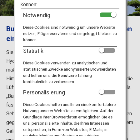
Reiseinformationen
können:
Notwendig
ANA Services
Burg Himeji bietet seit über 400 Jahren
Diese Cookies sind notwendig um unsere Website
nutzen, Flüge reservieren und eingeloggt bleiben zu
einen herrlichen Anblick
können.
Schließen
Statistik
Sie befindet sich in der Stadt Himeji in der Präfektur
Hyogo und ist Teil des UNESCO Weltkulturerbes. Ihre
Diese Cookies verwenden zu analytischen und
statistischen Zwecke anonymisierte Browserdaten
makellose, weiße Gestalt hebt sich vor dem blauen
und helfen uns, die Benutzererfahrung
Himmel ab und ähnelt einem weißen Reiher, der sich in die
kontinuierlich zu verbessern.
Lüfte erhebt – aus diesem Grund ist sie auch bekannt als
Personalisierung
„Burg des Weißen Reihers“. Bewundern Sie den
faszinierenden Burgturm und erkunden Sie die vielen
Diese Cookies helfen uns Ihnen eine komfortablere
Nutzung unserer Website zu ermöglichen. Auf der
Sehenswürdigkeiten, wie die verschiedenen Wehranlagen
Grundlage Ihrer Browserdaten ermöglichen Sie es
gegen feindliche Angriffe. Im Garten Koko-en, der auf dem
uns, personalisierte Inhalte, die Ihren Interessen
entsprechen, in Form von Websites, E-Mails, in
Gelände der ehemaligen westlichen Residenz angelegt
sozialen Medien und Werbung anzubieten.
wurde, können Sie Speisen oder Tee genießen, während