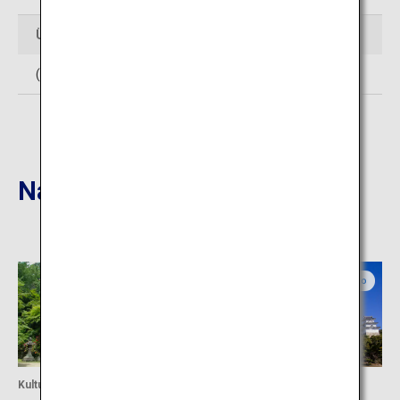
Über den Kauf von Tickets
(Auf Japanisch)
https://himejicastle.ntaticketing.com/
Nahgelegene Reiseziele
Hyogo
Hyogo
Kultur
Kultur