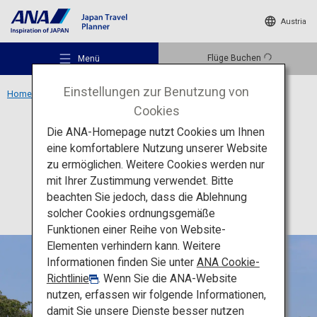
Austria
Flüge Buchen
Menü
Einstellungen zur Benutzung von
Home
Region Kansai
Burg Himeji
Cookies
Die ANA-Homepage nutzt Cookies um Ihnen
Kultur
Hyogo
eine komfortablere Nutzung unserer Website
Burg Himeji
zu ermöglichen. Weitere Cookies werden nur
Empfohlene Orte
mit Ihrer Zustimmung verwendet. Bitte
beachten Sie jedoch, dass die Ablehnung
solcher Cookies ordnungsgemäße
Reiseideen
Funktionen einer Reihe von Website-
Elementen verhindern kann. Weitere
Informationen finden Sie unter
ANA Cookie-
Reiseziele
Richtlinie
. Wenn Sie die ANA-Website
nutzen, erfassen wir folgende Informationen,
damit Sie unsere Dienste besser nutzen