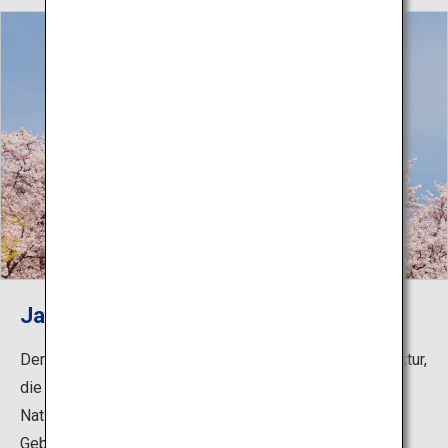
Japans erste Weltkulturerbestätte
Der Hauptbergfried der Burg Himeji ist die älteste Struktur,
die 1609 erbaut wurde. Neben dem Burgturm, der zum
Nationalschatz ernannt wurde, sind auch viele andere
Gebäude auf dem Gelände als Nationalschätze und