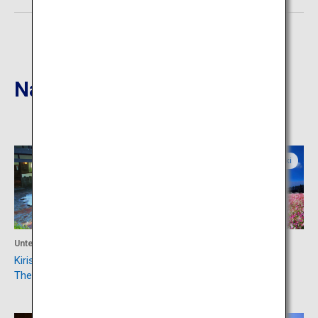
Nahgelegene Reiseziele
Kagoshima
Miyazaki
Unterkunft
Aktivität
Kirishima-
Ikoma-Plateau
Thermalquellendorfs