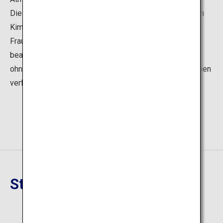
Die Gebühr beträgt 3.000 Yen pro Person (einschließlich
Kimono Verleih und Ankleidegebühren) für Männer und
Frauen, eine Vorausbuchung ist erforderlich. Bitte
beachten Sie, dass dieses Programm nicht für Männer
ohne Begleitung von Frauen oder für reine Männergruppen
verfügbar ist.
Standort