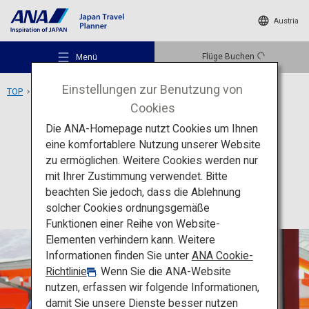
Austria
Flüge Buchen
Menü
Einstellungen zur Benutzung von
TOP
Region Kyushu
Kirishima-Schrein
Cookies
Die ANA-Homepage nutzt Cookies um Ihnen
Aktivität
Kagoshima
eine komfortablere Nutzung unserer Website
Kirishima-Schrein
zu ermöglichen. Weitere Cookies werden nur
Empfohlene Orte
mit Ihrer Zustimmung verwendet. Bitte
beachten Sie jedoch, dass die Ablehnung
solcher Cookies ordnungsgemäße
Reiseideen
Funktionen einer Reihe von Website-
Elementen verhindern kann. Weitere
Informationen finden Sie unter
ANA Cookie-
Reiseziele
Richtlinie
. Wenn Sie die ANA-Website
nutzen, erfassen wir folgende Informationen,
damit Sie unsere Dienste besser nutzen