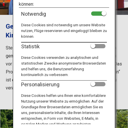
Reiseinformationen
können:
Notwendig
ANA Services
Genießen Sie einen Spaziergang im
Diese Cookies sind notwendig um unsere Website
nutzen, Flüge reservieren und eingeloggt bleiben zu
Kimono im Kirishima-Schrein
können.
Schließen
Statistik
Stellen Sie sich vor, Sie tragen einen Kimono und gehen
gemütlich durch den Schrein, der als der Ort gilt, an dem
Diese Cookies verwenden zu analytischen und
statistischen Zwecke anonymisierte Browserdaten
vor langer Zeit der Enkel der Sonnengöttin herabstieg. Das
und helfen uns, die Benutzererfahrung
Programm „Spaziergang im Kimono im Kirishima-Schrein“
kontinuierlich zu verbessern.
ist eine großartige Möglichkeit, sich von Ihrem Alltag zu
Personalisierung
verabschieden und etwas ganz Neues zu erleben!
Diese Cookies helfen uns Ihnen eine komfortablere
Nutzung unserer Website zu ermöglichen. Auf der
Grundlage Ihrer Browserdaten ermöglichen Sie es
uns, personalisierte Inhalte, die Ihren Interessen
entsprechen, in Form von Websites, E-Mails, in
sozialen Medien und Werbung anzubieten.