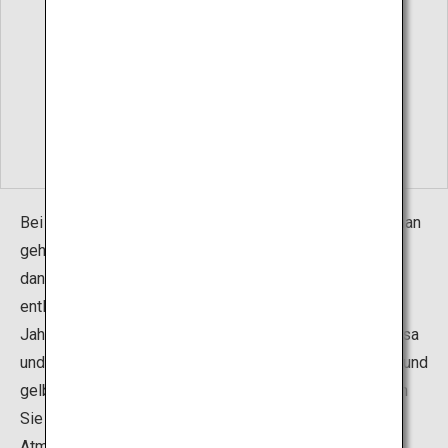
Bei diesem Programm wird ein Kimono getragen und man
geht unter dem Tor der zinnoberroten Torii hindurch und
dann den mit Bäumen gesäumten Weg zum Schrein
entlang. Das Gelände um den Schrein sieht zu jeder
Jahreszeit anders aus. Im Frühling ist der Boden mit rosa
und weißen Kirschblüten bedeckt, im Herbst mit rotem und
gelbem Herbstlaub. Während des Spaziergangs können
Sie die Schönheit der Saison und die erhabene
Atmosphäre des Schreins genießen.