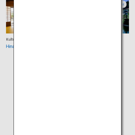
Kagoshima
Miyazaki
Kultur
Aktivität
Hinatayama Sego-don-Dorf
Idenoyama-Park