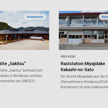
Kumamoto
Kum
Aktivität
tte „Sakitsu“
Raststation Miyajidake
Kakashi-no-Sato
tätte „Sakitsu“ befindet sich
Sakitsu in Amakusa, welches
Der Bezirk Miyajidake auf der I
 Ensembles der UNESCO-
Shimoshima in Amakusa (Präf
stätten „Verborgene
Kumamoto) ist eine malerisch
he Stätten in der Region
Landschaft, die für das lustige
 ist. An der Raststätte sind
Kakashi-Frühlingsfest
er zur Sakitsu-Kirche wie
(Vogelscheuchenfest) bekannt i
er historischen Ortschaft