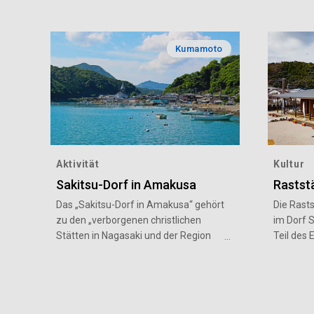
Kumamoto
Aktivität
Kultur
Sakitsu-Dorf in Amakusa
Raststä
Das „Sakitsu-Dorf in Amakusa“ gehört
Die Rasts
zu den „verborgenen christlichen
im Dorf 
Stätten in Nagasaki und der Region
Teil des
Amakusa“.Auch während der Zeit der
Welterbe
Verfolgung überdauerte der Glaube
christlic
mehr als 250 Jahre lang, indem eine
Nagasaki“
einzigartige Form der
Reiseführ
Religionsausübung gepflegt wurde.
auch zu d