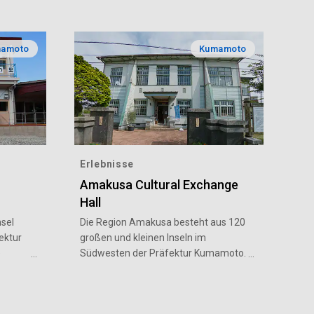
amoto
Kumamoto
Erlebnisse
Amakusa Cultural Exchange
Hall
nsel
Die Region Amakusa besteht aus 120
ektur
großen und kleinen Inseln im
e
Südwesten der Präfektur Kumamoto.
Es handelt sich um eine landschaftlich
reizvolle Gegend, die vom Meer
st. In
umgeben und auch dafür bekannt ist,