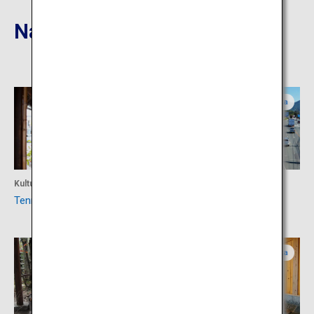
Nahgelegene Reiseziele
Oita
Fukuoka
Kultur
Einkaufen
Tenryo Hita Stadt Mameda
Raststätte Ukiha
Oita
Fukuoka