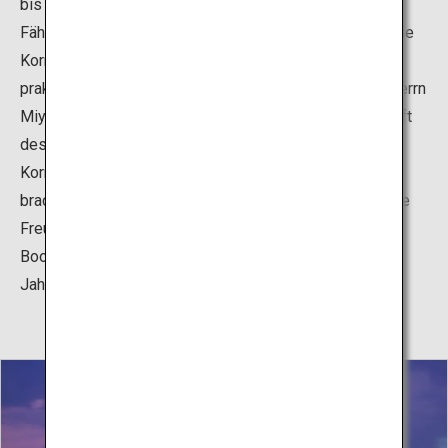
bis Ende Oktober können Sie die erstaunlichen
Fähigkeiten der Kormoranfischer hautnah miterleben. Die
Kormoranfischerei, die in Hita schon seit 400 Jahren
praktiziert wird, wurde angeblich vom Hinokuma-Burgherrn
Miyagi Chojiro eingeführt, der während der Regentschaft
des Toyotomi Hideyoshi im Jahr 1594 vier
Kormoranfischer vom Fluss Nagara in Gifu nach Hita
brachte. Die nachfolgenden Magistraten schienen große
Freude daran zu haben, die Kormoranfischerei und
Bootsfahrt zu schützen und zu fördern und zu jeder
Jahreszeit frischen Flussfisch zu genießen.