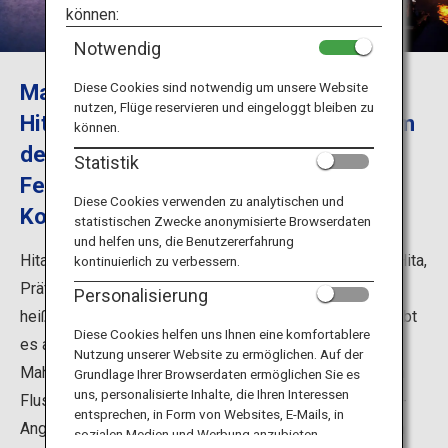
Reiseinformationen
können:
Notwendig
ANA Services
Machen Sie einen Tagesausflug nach
Diese Cookies sind notwendig um unsere Website
nutzen, Flüge reservieren und eingeloggt bleiben zu
Hita Onsen und schauen Sie von einem
können.
der beliebten Hausboote aus beim
Schließen
Statistik
Feuerwerksfest und der
Diese Cookies verwenden zu analytischen und
Kormoranfischerei zu.
statistischen Zwecke anonymisierte Browserdaten
und helfen uns, die Benutzererfahrung
Hita Onsen ist ein Thermalquellen-Resort in der Stadt Hita,
kontinuierlich zu verbessern.
Präfektur Oita, wo Besucher bei einem Tagesausflug in
Personalisierung
heißen Quellen baden können. Neben heißen Quellen gibt
Diese Cookies helfen uns Ihnen eine komfortablere
es auch Veranstaltungen wie Hausbootfahrten mit
Nutzung unserer Website zu ermöglichen. Auf der
Mahlzeiten im Kaiseki-Stil, Festivals mit Feuerwerk am
Grundlage Ihrer Browserdaten ermöglichen Sie es
uns, personalisierte Inhalte, die Ihren Interessen
Fluss und die Kormoranfischerei zur Eröffnung der Ayu-
entsprechen, in Form von Websites, E-Mails, in
Angelsaison. Die heißen Quellen des Hita Onsen sollen
sozialen Medien und Werbung anzubieten.