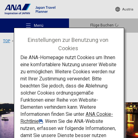
Austria
Flüge Buchen
Menü
Einstellungen zur Benutzung von
TOP
Region Kyushu
Hita Onsen
Cookies
Die ANA-Homepage nutzt Cookies um Ihnen
Aktivität
Oita
eine komfortablere Nutzung unserer Website
Hita Onsen
zu ermöglichen. Weitere Cookies werden nur
Empfohlene Orte
mit Ihrer Zustimmung verwendet. Bitte
beachten Sie jedoch, dass die Ablehnung
solcher Cookies ordnungsgemäße
Reiseideen
Funktionen einer Reihe von Website-
Elementen verhindern kann. Weitere
Informationen finden Sie unter
ANA Cookie-
Reiseziele
Richtlinie
. Wenn Sie die ANA-Website
nutzen, erfassen wir folgende Informationen,
damit Sie unsere Dienste besser nutzen