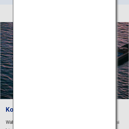
Kormoranfischerei in Hita
Während der Ayu-Angelsaison („Sweetfish“) vom 20. Mai