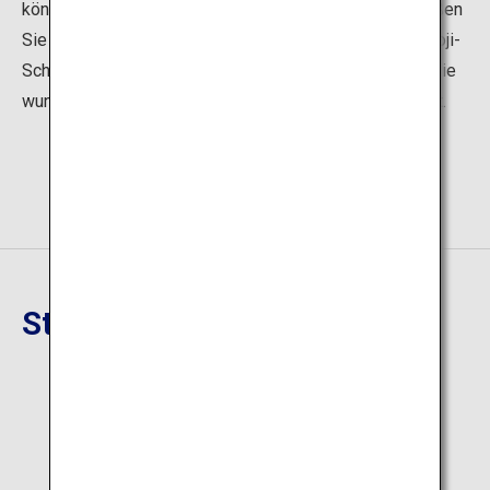
können Sie den Mond bewundern, und im Winter genießen
Sie die Nabe-Kochkunst auf einem Yukimi-Boot mit Shoji-
Schiebetüren und Kotatsu-Heizgeräten. Genießen Sie die
wunderbare Vielfalt an Bootstouren zu jeder Jahreszeit.
Standort