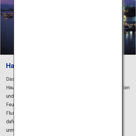
Hausboote
Das Besondere an den Hita Onsen Inns sind die
Hausboote, auf denen die Gäste ihr Abendessen genießen
und bei der Kormoranfischerei zusehen. Das große
Feuerwerksfestival bildet den Auftakt zum Hita-
Flusstouren-Festival zu Beginn des Sommers und ist
dafür bekannt, dass die Zuschauer das Feuerwerk aus
unmittelbarer Nähe erleben. In klaren Herbstnächten