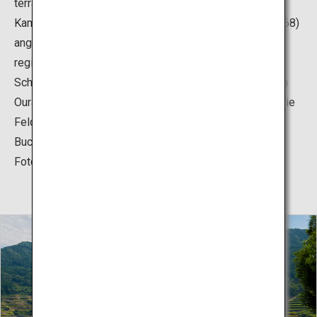
terrassenförmigen Reisfelder von Oura wurden von der
Kamakura-Zeit (1185-1333) bis zur Edo-Zeit (1603-1868)
angelegt, und der dort angebaute Reis wurde an die
regionale feudale Domäne weitergegeben. Heutige
Schätzungen gehen davon aus, dass die Reisfelder von
Oura aus rund 1.000 einzelnen Reisfeldern bestehen. Die
Felder wurden auf einem Hügel mit Blick auf die Imari-
Bucht angelegt und sind daher ein beliebter Ort für
Fotografen und Wanderer.