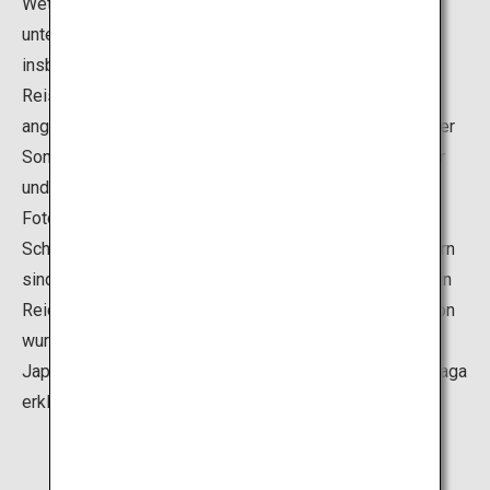
Wetter bieten Ihnen die Reisterrassen ganz
unterschiedliche Szenen natürlicher Schönheit:
insbesondere Ende April bis Anfang Mai, wenn die
Reisfelder geflutet, bearbeitet und die Reissetzlinge
angepflanzt werden. Dann werden die Reisfelder von der
Sonne in ein helles Orange getaucht, wodurch das Meer
und die Linien der Reisfelder noch viel schöner wirken.
Fotografen aus ganz Japan kommen hierher, um diese
Schönheit festzuhalten. Die Linien zwischen den Feldern
sind Steinmauern, an denen seit der Zeit der Streitenden
Reiche und der Edo-Zeit weitergebaut wurde. Die Region
wurde als eine der „100 beliebtesten Reisterrassen
Japans“ ausgezeichnet und 2011 zum Naturerbe von Saga
erklärt.