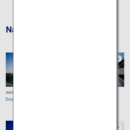
Nahgelegene Reiseziele
Nagasaki
Saga
Aktivität
Aktivität
Doya Tanada
Ehemaliges Takatori-
Anwesen
Saga
Saga