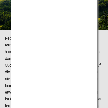
Neben Oura befinden sich in dieser Region auch die
terrassenförmigen Reisfelder von Warabino, die als
höchstgelegene Reisterrassen Japans gelten und sich an
den nördlichen Hängen des Berges Hachimandake in
Ouchi befinden. Die Höhe der Felder und der Ausblick auf
die robusten Steinmauern wirken so majestätisch, dass
sie häufig mit den Mauern einer Burg verglichen werden.
Einige der für die Terrassen verwendeten Steine sind
etwa einen Meter hoch und breit. Die größte Steinmauer
ist 8,5 Meter hoch und damit die höchste Steinmauer aller
terrassenförmigen Reisfelder, in denen derzeit in Japan