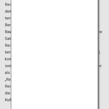
Reis angepflanzt wird. Lange Zeit wurde ein Stein nach
dem anderen übereinander gestapelt, wodurch die
terrassenförmigen Reisfelder entlang einer Seite des
Berges entstanden. Heute werden sie von den örtlichen
Bauern behutsam gepflegt und bilden eine wunderschöne
Satoyama, eine traditionelle japanische Landschaft. Der
Reis der Marke „Warabino“ (Yume-Shizuku), der auf den
terrassenförmigen Reisfeldern von Ouchi angebaut wird,
kommt nicht mit heimischem Grauwasser in Kontakt,
sondern wird mit reinem Wasser bewässert. Daher gilt er
als sicherer und köstlicher Reis. 1999 wurden diese
„Reisterrassen als eine der 100 beliebtesten
Reisterrassen Japans“ ausgewählt, und 2008 waren sie
die „ersten Reisterrassen Japans, die als besondere
Kulturlandschaft“ ausgezeichnet wurden.