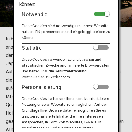
Reiseinformationen
können:
Notwendig
ANA Services
Diese Cookies sind notwendig um unsere Website
nutzen, Flüge reservieren und eingeloggt bleiben zu
können.
In Saga gibt es eine Reihe von terrassenförmig
angelegten Reisfeldern. Einige dieser Felder zählen zu
Schließen
Statistik
den 100 beliebtesten terrassenförmigen Reisfeldern
Diese Cookies verwenden zu analytischen und
Japans, beispielsweise die Reisterrassen von Oura.
statistischen Zwecke anonymisierte Browserdaten
und helfen uns, die Benutzererfahrung
Aufgrund ihrer Einzigartigkeit wurden sie im Juli 1999 in
kontinuierlich zu verbessern.
die Liste der 100 beliebtesten Reisterrassen
Personalisierung
aufgenommen. Der in diesen Terrassen angebaute Reis
ist dank reinem Wasser und viel Sonnenlicht von hoher
Diese Cookies helfen uns Ihnen eine komfortablere
Qualität. Die Terrassen wurden auf den Hängen einer
Nutzung unserer Website zu ermöglichen. Auf der
Grundlage Ihrer Browserdaten ermöglichen Sie es
Halbinsel angelegt, die in das Genkai-Meer ragt. Die
uns, personalisierte Inhalte, die Ihren Interessen
geschwungenen Kanten zwischen den Reisfeldern bilden
entsprechen, in Form von Websites, E-Mails, in
sozialen Medien und Werbung anzubieten.
wunderschöne Stufen.