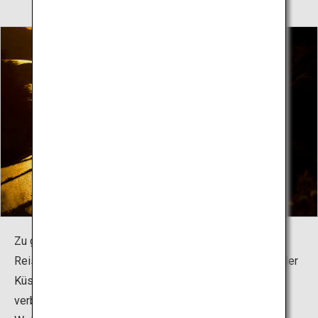
Zu guter Letzt gibt es noch die terrassenförmigen
Reisfelder von Hamanoura, die – wie eine Treppe von der
Küste des Genkai-Meeres – in mehreren miteinander
verbundenen Ebenen den Berghang bedecken. Je nach