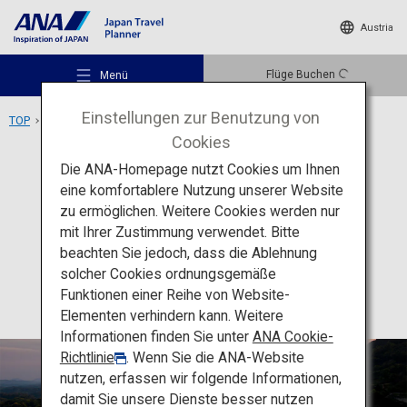
Austria
Flüge Buchen
Menü
Einstellungen zur Benutzung von
TOP
Region Kyushu
Die terrassenförmigen Reisfelder von Oura
Cookies
Die ANA-Homepage nutzt Cookies um Ihnen
Aktivität
Saga
eine komfortablere Nutzung unserer Website
Die terrassenförmigen
zu ermöglichen. Weitere Cookies werden nur
Empfohlene Orte
mit Ihrer Zustimmung verwendet. Bitte
Reisfelder von Oura
beachten Sie jedoch, dass die Ablehnung
solcher Cookies ordnungsgemäße
Reiseideen
Funktionen einer Reihe von Website-
Elementen verhindern kann. Weitere
Informationen finden Sie unter
ANA Cookie-
Reiseziele
Richtlinie
. Wenn Sie die ANA-Website
nutzen, erfassen wir folgende Informationen,
damit Sie unsere Dienste besser nutzen