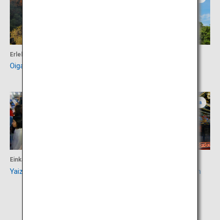
Erlebnisse
Kultur
Oigawa-Bahn
Burg Kakegawa
Shizuoka
Shizuoka
Einkaufen
Kultur
Yaizu-Fischmarkt
Kunozan-Toshogu-Schrein