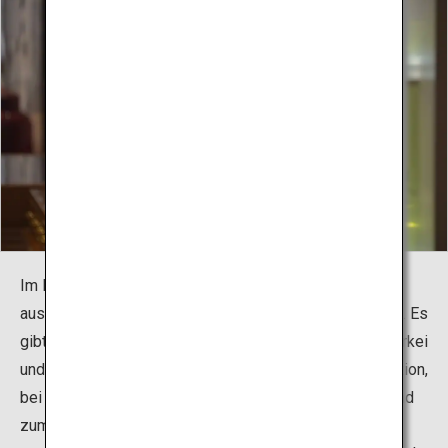
Im Museum können Besucher verschiedene Teesorten
aus aller Welt kennenlernen und deren Aroma genießen. Es
gibt auch Informationen zur Teekultur in China, in der Türkei
und in Tibet. Außerdem gibt es eine monatliche Teestation,
bei der verschiedene Möglichkeiten zur Zubereitung und
zum Trinken von Tee aus Japan und aus aller Welt