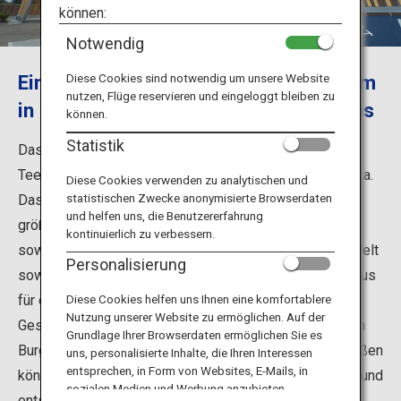
Reiseinformationen
können:
Notwendig
ANA Services
Einführung zum Fujinokuni-Teemuseum
Diese Cookies sind notwendig um unsere Website
nutzen, Flüge reservieren und eingeloggt bleiben zu
in Shizuoka, der Teehauptstadt Japans
können.
Schließen
Statistik
Das Fujinokuni-Teemuseum ist eines der wenigen
Teemuseen in der Stadt Shimada der Präfektur Shizuoka.
Diese Cookies verwenden zu analytischen und
statistischen Zwecke anonymisierte Browserdaten
Das Museum wurde auf der Makinohara-Ebene, der
und helfen uns, die Benutzererfahrung
größten Teeanbauregion Japans, errichtet und bietet
kontinuierlich zu verbessern.
sowohl japanische Tees als auch Teesorten aus aller Welt
Personalisierung
sowie einen wunderschönen japanischen Garten mit Haus
für die Teezeremonie. Es gibt auch Restaurants und
Diese Cookies helfen uns Ihnen eine komfortablere
Nutzung unserer Website zu ermöglichen. Auf der
Geschäfte, in denen Sie mit herrlichem Ausblick auf den
Grundlage Ihrer Browserdaten ermöglichen Sie es
Burg Fuji und bei einer Tasse Tee leckere Menüs genießen
uns, personalisierte Inhalte, die Ihren Interessen
entsprechen, in Form von Websites, E-Mails, in
können. Nehmen Sie sich kurz Zeit, sehen Sie sich um, und
sozialen Medien und Werbung anzubieten.
entspannen Sie sich.