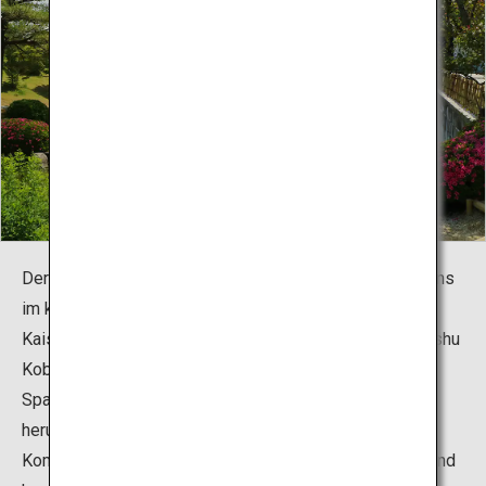
Der japanische Garten ist eine Neuanlage des Ostgartens
im kaiserlichen Sento-Palast Go-Mizunoo (Palast für
Kaiser im Ruhestand) in Kyoto, der vom Teemeister Enshu
Kobori geschaffen wurde. Der Garten ist für gemütliche
Spaziergänge und Bootstouren um einen großen Teich
herum angelegt worden und bildet eine einzigartige
Kombination von natürlichen und künstlichen, geraden und