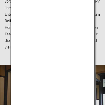
vorgestellt werden. Darüber hinaus können Besucher mehr
über die Geschichte des japanischen Tees, die
Entwicklung der Teeindustrie in Shizuoka, Werkzeuge zum
Reiben der Teeblätter zwischen den Händen und zur
Herstellung von Tee, den Anbau und die Verarbeitung von
Tee, die landwirtschaftliche Praxis in den Grasländern für
die Chagusaba-Methode, die Eigenschaften von Tee und
vieles mehr erfahren.