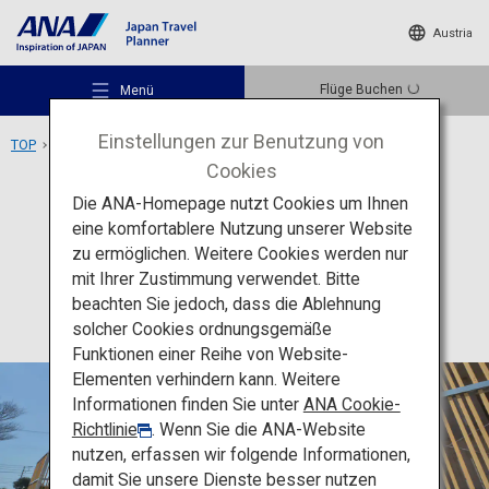
Austria
Flüge Buchen
Menü
Einstellungen zur Benutzung von
TOP
Region Chubu
Fujinokuni-Teemuseum
Cookies
Die ANA-Homepage nutzt Cookies um Ihnen
Erlebnisse
Shizuoka
eine komfortablere Nutzung unserer Website
Fujinokuni-Teemuseum
zu ermöglichen. Weitere Cookies werden nur
Empfohlene Orte
mit Ihrer Zustimmung verwendet. Bitte
beachten Sie jedoch, dass die Ablehnung
solcher Cookies ordnungsgemäße
Reiseideen
Funktionen einer Reihe von Website-
Elementen verhindern kann. Weitere
Informationen finden Sie unter
ANA Cookie-
Reiseziele
Richtlinie
. Wenn Sie die ANA-Website
nutzen, erfassen wir folgende Informationen,
damit Sie unsere Dienste besser nutzen