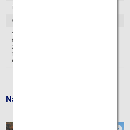
Tel: 0547-46-5588
Preis
Normalpreis: 300 Yen; Studenten oder jüngere Personen,
für Menschen ab 70 Jahren oder Personen mit
Behindertenausweis: frei
Teezeremonie: 500 Yen (Möglichkeiten für andere
Aktivitäten verfügbar.)
Nahgelegene Reiseziele
Shizuoka
Shizuoka