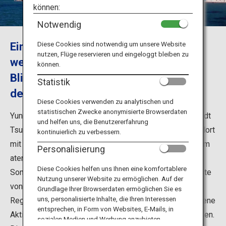
Reiseinformationen
können:
Notwendig
ANA Services
Ein Badeort mit heißen Quellen,
Diese Cookies sind notwendig um unsere Website
nutzen, Flüge reservieren und eingeloggt bleiben zu
weißem Sandstrand und herrlichem
können.
Blick auf den Sonnenuntergang über
Schließen
Statistik
dem Japanischen Meer
Diese Cookies verwenden zu analytischen und
statistischen Zwecke anonymisierte Browserdaten
Yunohama Onsen in der Region Shonai westlich der Stadt
und helfen uns, die Benutzererfahrung
Tsuruoka in der Präfektur Yamagata ist ein Thermalquellort
kontinuierlich zu verbessern.
mit Hotels und Gasthäusern entlang der Küste und einem
Personalisierung
atemberaubenden Panoramablick auf den
Diese Cookies helfen uns Ihnen eine komfortablere
Sonnenuntergang über dem Japanischen Meer. Die Küste
Nutzung unserer Website zu ermöglichen. Auf der
von Yunohama ist einer der größten Sandstrände in der
Grundlage Ihrer Browserdaten ermöglichen Sie es
uns, personalisierte Inhalte, die Ihren Interessen
Region Tohoku. Im Sommer können Familien verschiedene
entsprechen, in Form von Websites, E-Mails, in
Aktivitäten wie z. B. Seekajakfahren gemeinsam genießen.
sozialen Medien und Werbung anzubieten.