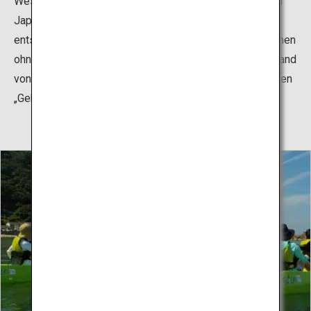
Wesentlichen dem heutigen Surfen entspricht. Surfen in
Japan begann hier am Yunohama-Strand. Im Jahr 1900
entstand das sogenannte Bodysurfing, bei dem Menschen
ohne Bretter mit ihrem Körper auf Wellen reiten. Am Strand
von Yunohama steht ein Monument zum Gedenken an den
„Geburtsort des japanischen Surfens“.