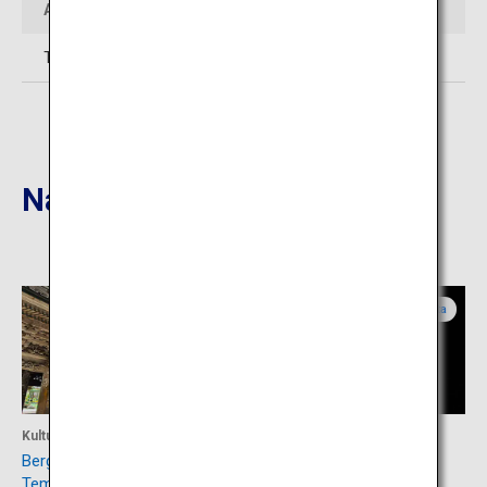
Anfragen
Tel: 0235-75-2258 (Tourismusverband Yunohama Onsen)
Nahgelegene Reiseziele
Yamagata
Yamagata
Kultur
Aktivität
Berg Ryutaku, Zenpo-ji-
Das Kamo-Aquarium
Tempel