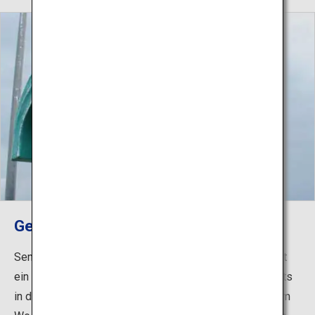
Geburtsort des japanischen Surfens
Senoshi, oder Wellenreiten auf einem einzigen Brett, ist
ein traditioneller Wassersport von Yunohama, der bereits
in der Edo-Zeit (1603–1868) dokumentiert wurde und im