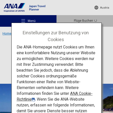
Austria
Flüge Buchen
Menü
Einstellungen zur Benutzung von
Home
Region Tohoku
Yunohama Onsen
Cookies
Die ANA-Homepage nutzt Cookies um Ihnen
Unterkunft
Yamagata
eine komfortablere Nutzung unserer Website
Yunohama Onsen
zu ermöglichen. Weitere Cookies werden nur
Empfohlene Orte
mit Ihrer Zustimmung verwendet. Bitte
beachten Sie jedoch, dass die Ablehnung
solcher Cookies ordnungsgemäße
Reiseideen
Funktionen einer Reihe von Website-
Elementen verhindern kann. Weitere
Informationen finden Sie unter
ANA Cookie-
Reiseziele
Richtlinie
. Wenn Sie die ANA-Website
nutzen, erfassen wir folgende Informationen,
damit Sie unsere Dienste besser nutzen