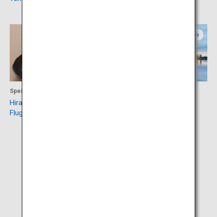
Yamagata
Yamagata
Speisen
Unterkunft
Hirata Farm
SHONAI HOTEL SUIDEN
Flughafenrestaurant Shonai
TERRASSE