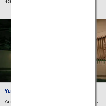
jeden Tag stattfindet, ist klein, aber ziemlich imposant.
Yunohama Onsen Kameya
Yunohama Onsen Kameya wurde 1813 gegründet und ist