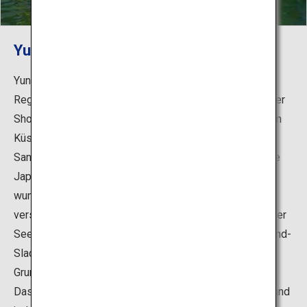
Yunohama Beach
Yunohama Beach, einer der größten Badestrände in der
Region Tohoku, befindet sich an der südlichen Spitze der
Shonai-Sanddünen und erstreckt sich entlang der langen
Küste des Thermalquellorts. Der endlose weiße
Sandstrand, das flache Meer und das im Sommer ruhige
Japanische Meer machen diese Region zu einem
wunderbaren Reiseziel für Familien. Es werden
verschiedene Aktivitäten am Wasser angeboten, darunter
Seekajakfahren, Surfen und Japans erste offizielle Strand-
Slackline. Ein Muschelgrabplatz für Kinder im
Grundschulalter und darunter bietet ebenfalls viel Spaß.
Das Yunohama Mini-Feuerwerk, das Ende Juli beginnt und