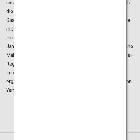
nach einer Legende benannt, der zufolge eine Schildkröte
die heiße Quelle entdeckte. Es ist ein repräsentatives
Gasthaus mit Thermalquelle von Yunohama, das moderne
mit traditionellen Aspekten vereint. Der Blick auf den
Horizont des Japanischen Meeres bietet zu jeder
Jahreszeit eine herrliche Aussicht. Genießen Sie köstliche
Mahlzeiten, die mit der Fülle an Produkten aus der Shonai-
Region und frischem Fang aus dem Japanischen Meer
zubereitet werden, und erfreuen Sie sich an den
ergiebigen, natürlichen Segnungen der Shonai-Region von
Yamagata.