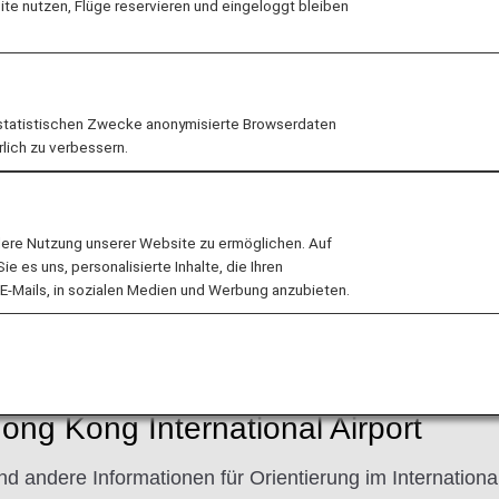
e nutzen, Flüge reservieren und eingeloggt bleiben
statistischen Zwecke anonymisierte Browserdaten
rlich zu verbessern.
 wird ab 1. Dezember 2022 eingesetzt. Wenn Sie ihre Ge
en registrieren lassen, können Sie mit biometrischer K
lere Nutzung unserer Website zu ermöglichen. Auf
epass vorlegen zu müssen.
 es uns, personalisierte Inhalte, die Ihren
E-Mails, in sozialen Medien und Werbung anzubieten.
nweise
Hong Kong International Airport
nd andere Informationen für Orientierung im Internatio