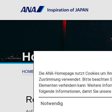
Hong Kong Inter
HOME
Reiseinformationen
Informationen
Die ANA-Homepage nutzt Cookies um Ihnen
Zustimmung verwendet. Bitte beachten Si
Elementen verhindern kann. Weitere Infor
folgende Informationen, damit Sie unsere
Reisen zum und vom H
Notwendig
Auf dieser Seite finden Sie die Information