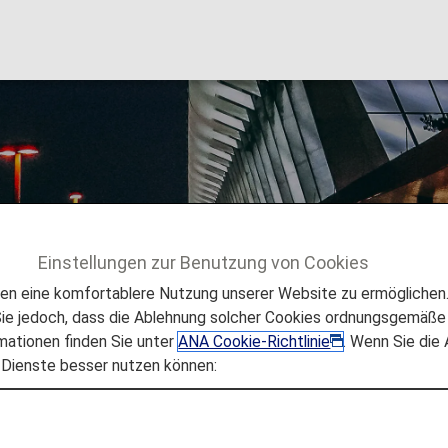
national Airport
Einstellungen zur Benutzung von Cookies
 zum Flughafen und zur Stadt
Hong Kong International Airp
 eine komfortablere Nutzung unserer Website zu ermöglichen. 
e jedoch, dass die Ablehnung solcher Cookies ordnungsgemäße 
mationen finden Sie unter
ANA Cookie-Richtlinie
. Wenn Sie die
 Dienste besser nutzen können:
ong Kong International Air
en, die Sie benötigen, um sich im Internationalen Flugha