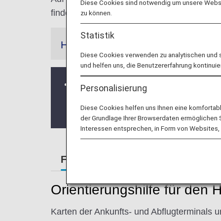
Diese Cookies sind notwendig um unsere Websit
finden zu können.
zu können.
Statistik
Hinweis
Diese Cookies verwenden zu analytischen und 
und helfen uns, die Benutzererfahrung kontinuie
Das biometrische Boarding Verfahren
Personalisierung
am Schalter mit Gepäckaufgabeautomat
Diese Cookies helfen uns Ihnen eine komfortab
ohne Ihre Bordkarte oder Ihren Reis
der Grundlage Ihrer Browserdaten ermöglichen Sie
Interessen entsprechen, in Form von Websites, 
Flughafenführer
Besondere Hi
Orientierungshilfe für den 
Karten der Ankunfts- und Abflugterminals u