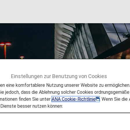
International Airpor
Einstellungen zur Benutzung von Cookies
 zum Flughafen und zur Stadt
Daniel.K.Inouye International
 eine komfortablere Nutzung unserer Website zu ermöglichen. 
e jedoch, dass die Ablehnung solcher Cookies ordnungsgemäße 
mationen finden Sie unter
ANA Cookie-Richtlinie
. Wenn Sie die
 Dienste besser nutzen können:
aniel.K.Inouye International
n, die Sie benötigen, um sich einfach im Daniel K. Inouye