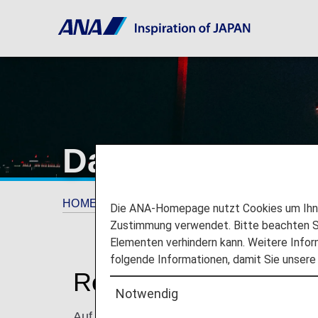
Daniel.K.Inouye 
HOME
Reiseinformationen
Informationen
Die ANA-Homepage nutzt Cookies um Ihnen
Zustimmung verwendet. Bitte beachten Si
Elementen verhindern kann. Weitere Infor
folgende Informationen, damit Sie unsere
Reisen zum und vom D
Notwendig
Auf dieser Seite finden Sie die Informatione