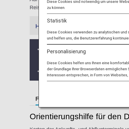
Diese Cookies sind notwendig um unsere Websit
Reiseziel finden zu können.
zu können.
Statistik
Hinweis
Diese Cookies verwenden zu analytischen und 
und helfen uns, die Benutzererfahrung kontinuie
Die priorisierte Sicherheitskontroll
Personalisierung
(TSA) ausgesetzt.
Diese Cookies helfen uns Ihnen eine komfortab
der Grundlage Ihrer Browserdaten ermöglichen Sie
Der ANA-LOUNGE-SHUTTLE-Service 
Interessen entsprechen, in Form von Websites, 
Flughafenführer
Besondere Hi
Orientierungshilfe für den D