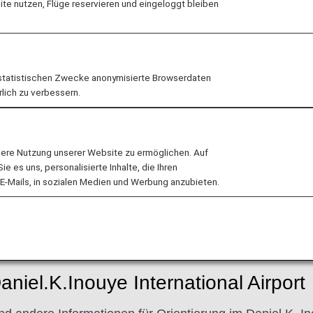
e nutzen, Flüge reservieren und eingeloggt bleiben
statistischen Zwecke anonymisierte Browserdaten
rlich zu verbessern.
e/GOLD LANE wurde aufgrund von Anweisungen der U.S. Tr
lere Nutzung unserer Website zu ermöglichen. Auf
 es uns, personalisierte Inhalte, die Ihren
wurde ausgesetzt.
E-Mails, in sozialen Medien und Werbung anzubieten.
nweise
aniel.K.Inouye International Airport