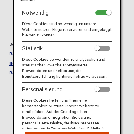
Notwendig
Diese Cookies sind notwendig um unsere
Website nutzen, Flüge reservieren und eingeloggt
bleiben zu können.
Boeing 787-10 (781)
Statistik
Boeing 787-10 (781) – Business Class-Sitzplätze
Diese Cookies verwenden zu analytischen und
Boeing 787-10 (781) – Premium Economy-Sitzplätze
statistischen Zwecke anonymisierte
Browserdaten und helfen uns, die
Boeing 787-10 (781) – Economy Class-Sitzplätze
Benutzererfahrung kontinuierlich zu verbessern.
Personalisierung
Diese Cookies helfen uns Ihnen eine
komfortablere Nutzung unserer Website zu
ermöglichen. Auf der Grundlage Ihrer
Browserdaten ermöglichen Sie es uns,
personalisierte Inhalte, die Ihren Interessen
entsprechen, in Form von Websites, E-Mails, in