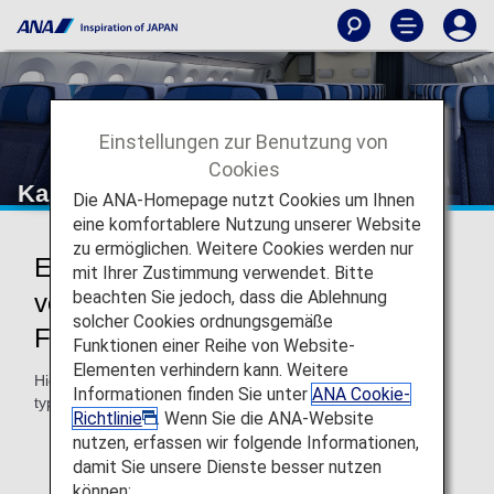
Einstellungen zur Benutzung von
Cookies
Kabine – Sitzplan
Die ANA-Homepage nutzt Cookies um Ihnen
eine komfortablere Nutzung unserer Website
zu ermöglichen. Weitere Cookies werden nur
Erfahren Sie mehr über die
mit Ihrer Zustimmung verwendet. Bitte
beachten Sie jedoch, dass die Ablehnung
verfügbaren Sitzplätze in ANA-
solcher Cookies ordnungsgemäße
Flugzeugen
Funktionen einer Reihe von Website-
Elementen verhindern kann. Weitere
Hier finden Sie die auf internationalen Strecken
Informationen finden Sie unter
ANA Cookie-
typischerweise verfügbaren Sitzplätze.
Richtlinie
. Wenn Sie die ANA-Website
nutzen, erfassen wir folgende Informationen,
damit Sie unsere Dienste besser nutzen
können: