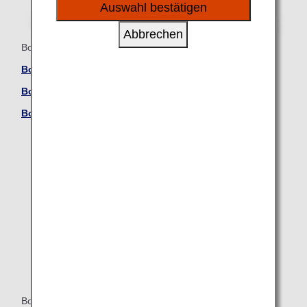
sozialen Medien und Werbung anzubieten.
Auswahl bestätigen
Abbrechen
Boeing 787-9 (789)
Boeing 787-9 (789) – Business Class-Sitzplätze
Boeing 787-9 (789) – Premium Economy-Sitzplätze
Boeing 787-9 (789) – Economy Class-Sitzplätze
Boeing 787-8