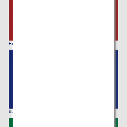
First Class
Business Class