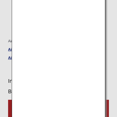
Airbus A320neo
Airbus A320neo – Business-Class-Sitzplätze
Airbus A320neo – Economy-Class-Sitzplätze
Informationen zu Flugzeugen und
Bordservices