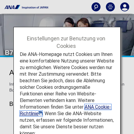
Einstellungen zur Benutzung von
Cookies
B767-300ER Economy Class
Die ANA-Homepage nutzt Cookies um Ihnen
eine komfortablere Nutzung unserer Website
zu ermöglichen. Weitere Cookies werden nur
ANA Economy Class
mit Ihrer Zustimmung verwendet. Bitte
beachten Sie jedoch, dass die Ablehnung
Informationen zu den Sitzplätzen der ANA Economy Class an
solcher Cookies ordnungsgemäße
Bord der B767-300ER
Funktionen einer Reihe von Website-
Elementen verhindern kann. Weitere
B767-300ER (202 Sitzplätze)
Informationen finden Sie unter
ANA Cookie-
Richtlinie
. Wenn Sie die ANA-Website
nutzen, erfassen wir folgende Informationen,
damit Sie unsere Dienste besser nutzen
können: