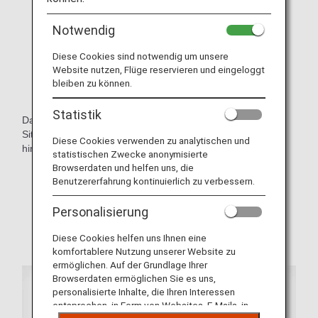
Notwendig
Diese Cookies sind notwendig um unsere
Website nutzen, Flüge reservieren und eingeloggt
bleiben zu können.
Statistik
Dank des komfortablen Schalendesigns können Sie Ihren
Sitzplatz bequem verstellen, ohne dass Passagiere sich
Diese Cookies verwenden zu analytischen und
hinter Ihnen gestört fühlen.
statistischen Zwecke anonymisierte
Browserdaten und helfen uns, die
* Flugzeugtyp und/oder Sitzplan können sich ohne
Benutzererfahrung kontinuierlich zu verbessern.
Vorankündigung ändern.
Personalisierung
* Beispielbilder.
Diese Cookies helfen uns Ihnen eine
komfortablere Nutzung unserer Website zu
ermöglichen. Auf der Grundlage Ihrer
Browserdaten ermöglichen Sie es uns,
personalisierte Inhalte, die Ihren Interessen
entsprechen, in Form von Websites, E-Mails, in