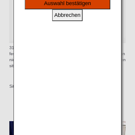
sozialen Medien und Werbung anzubieten.
Auswahl bestätigen
Abbrechen
31 Zoll (ca. 79 cm) Sitzabstand mit mehr Beinfreiheit. Die
feste Rückenschale sorgt dafür, dass Sie beim Zurücklehnen
nicht von anderen belästigt werden, die vor oder hinter Ihnen
sitzen.
* Der Sitzabstand variiert je nach Flugzeug.
Sitzbreite (ca. 45,4 cm)*
* Mit Ausnahme einiger Sitze