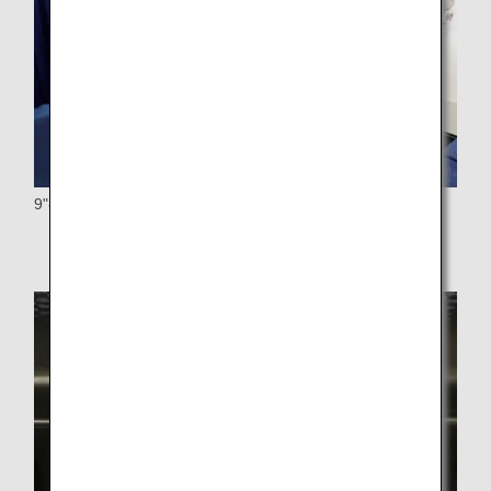
9"-LCD-Breitbildmonitor mit Touchscreen