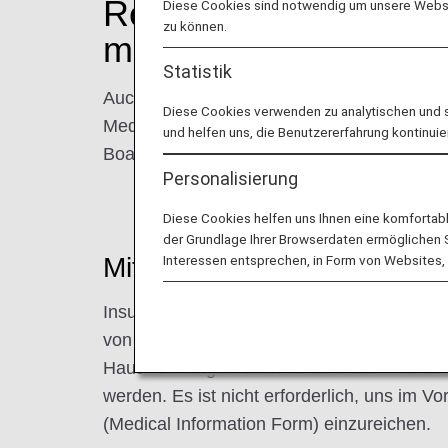
Reisende, die Autoinj
Diese Cookies sind notwendig um unsere Websit
zu können.
medizinische Geräte
Statistik
Auch wenn kein MEDIF-Formular (Medical In
Diese Cookies verwenden zu analytischen und 
Medikamenten an Bord gibt, wird empfohlen
und helfen uns, die Benutzererfahrung kontinuie
Boarding-Verfahren zu ermöglichen.
Personalisierung
Diese Cookies helfen uns Ihnen eine komfortab
der Grundlage Ihrer Browserdaten ermöglichen Sie
Interessen entsprechen, in Form von Websites, 
Mitnahme von Insulinspritz
Insulinspritzen, Autoinjektoren (z. B. für 
von injizierbaren Medikamenten durch den P
Haus-/Selbstgebrauch verschrieben wurden
werden. Es ist nicht erforderlich, uns im 
(Medical Information Form) einzureichen.