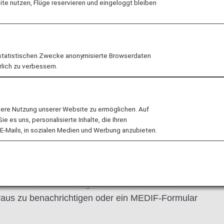
ektoren (Injektionsnadeln) u
e nutzen, Flüge reservieren und eingeloggt bleiben
 wie Insulinpumpen an Bord
formation Form) erforderlich ist und es keine Einschr
statistischen Zwecke anonymisierte Browserdaten
, Dokumente wie eine ärztliche Verordnung oder ein Zert
rlich zu verbessern.
lere Nutzung unserer Website zu ermöglichen. Auf
 es uns, personalisierte Inhalte, die Ihren
E-Mails, in sozialen Medien und Werbung anzubieten.
en oder Adrenalin-Autoinjektoren (E
Adrenalin (EpiPen)) und Nadeln zur Verabreichung
atienten selbst, die von einem Arzt für den
, können an Bord mitgeführt und verwendet
Voraus zu benachrichtigen oder ein MEDIF-Formular