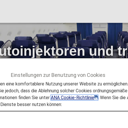
utoinjektoren und t
eräte verwenden
Einstellungen zur Benutzung von Cookies
 UNTERSTÜTZUNGSLEISTUNGEN
Reisende mit medi
 eine komfortablere Nutzung unserer Website zu ermöglichen. 
nische Geräte verwenden
e jedoch, dass die Ablehnung solcher Cookies ordnungsgemäße 
mationen finden Sie unter
ANA Cookie-Richtlinie
. Wenn Sie die
 Dienste besser nutzen können: