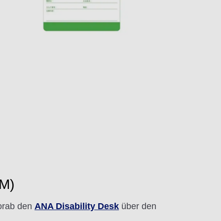
GM)
vorab den
ANA Disability Desk
über den