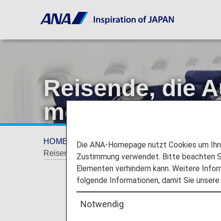
Reisende, die A
medizinische G
HOME
Reiseinformationen
BESONDERE
Die ANA-Homepage nutzt Cookies um Ihnen
Reisende, die Autoinjektoren und tragbare medizi
Zustimmung verwendet. Bitte beachten Si
Elementen verhindern kann. Weitere Infor
folgende Informationen, damit Sie unsere
Notwendig