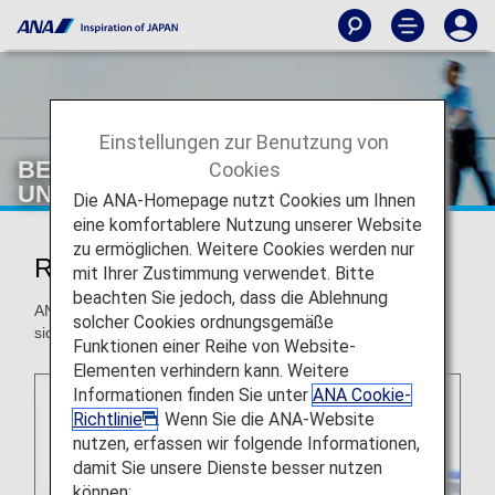
Einstellungen zur Benutzung von
BESONDERE
Cookies
UNTERSTÜTZUNGSLEISTUNGEN
Die ANA-Homepage nutzt Cookies um Ihnen
eine komfortablere Nutzung unserer Website
zu ermöglichen. Weitere Cookies werden nur
Reisende mit Beeinträchtigungen
mit Ihrer Zustimmung verwendet. Bitte
beachten Sie jedoch, dass die Ablehnung
ANA bietet allen Reisenden Unterstützung, um einen
solcher Cookies ordnungsgemäße
sicheren und komfortablen Flug zu ermöglichen.
Funktionen einer Reihe von Website-
Elementen verhindern kann. Weitere
Informationen finden Sie unter
ANA Cookie-
Richtlinie
. Wenn Sie die ANA-Website
nutzen, erfassen wir folgende Informationen,
damit Sie unsere Dienste besser nutzen
können: