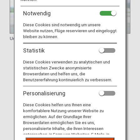
Notwendig
Diese Cookies sind notwendig um unsere
Website nutzen, Flüge reservieren und eingeloggt
bleiben zu können.
Unterstützung
Gehbeeinträchtigungen
Statistik
Medizinische Anforderungen
Diese Cookies verwenden zu analytischen und
statistischen Zwecke anonymisierte
Sehbeeinträchtigungen
Browserdaten und helfen uns, die
Benutzererfahrung kontinuierlich zu verbessern.
Hör- und Sprachbeeinträchtigungen
Personalisierung
Passagiere, die Schwierigkeiten haben, eine
sitzende Position beizubehalten
Diese Cookies helfen uns Ihnen eine
komfortablere Nutzung unserer Website zu
Assistenzhunde
ermöglichen. Auf der Grundlage Ihrer
Geistige und Entwicklungsbeeinträchtigungen
Browserdaten ermöglichen Sie es uns,
personalisierte Inhalte, die Ihren Interessen
Reisende mit Allergien
entsprechen, in Form von Websites, E-Mails, in