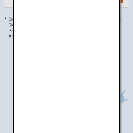
Die Flugfrequenzangaben beziehen sich auf den 1. Juli 2023.
Die Inlandsflugfrequenz umfasst Codeshare-Flüge mit
Partnerfluggesellschaften und kann ohne vorherige
Ankündigung geändert werden.