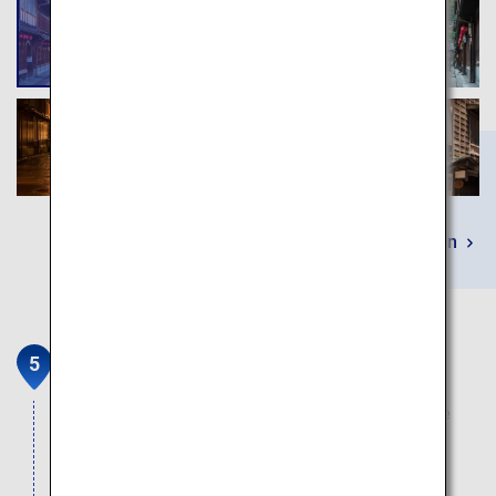
Mehr erfahren
Chirihama Nagisa-Piste
Der einzige Sandstrand in Japan, an dem Sie eine
schöne Fahrt direkt am Wasser entlang machen
können.