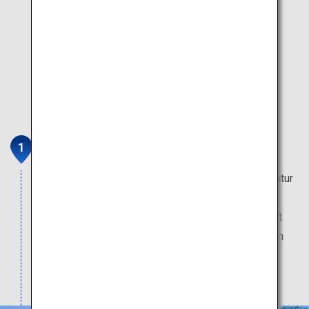
Tateyama-Kurobe-Alpenroute
Genießen Sie auf dieser Bergtour die herrliche Natur
und einen atemberaubenden Panoramablick. Der
Kurobe-Staudamm, der höchste in Japan, befindet
sich in der Kurobe-Schlucht, einer der drei größten
Schluchten des Landes. Die schiere Stärke des
Damms ist ein aufregender Anblick.