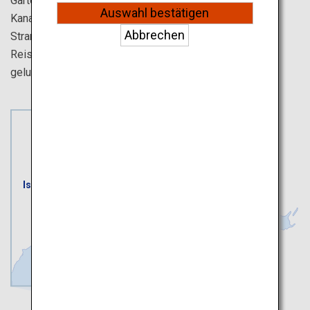
Garten Japans halten. Erkunden Sie einen alten Bezirk in
Auswahl bestätigen
Kanazawa oder fahren Sie über die Chirihama Nagisa-
Abbrechen
Strandpiste mit einem weiten Blick über die Senmaida-
Reisfelder. Dies ist unsere empfohlene Route für einen
gelungenen Frühsommer-Ausflug.
Ishikawa
Toyama