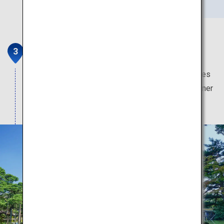
Kenroku-en
Ein berühmter japanischer Garten, der als nationales
Kulturgut ausgewiesen ist. Weithin bekannt als einer
der drei schönsten Gärten Japans.