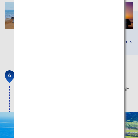
Mehr erfahren
Senmaida-Reisfelder
Endlose Stufen von kleinen Reisfeld-Terrassen mit
Blick auf das Japanische Meer.