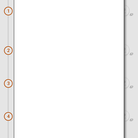
Tateyama-Kurobe-Alpenroute (Bahnhof
1
Tateyama)
ca. 1 Stunden 30 Minuten mit dem Auto
Gokayama
2
ca. 1 Stunden 30 Minuten mit dem Auto
Kenroku-en
3
ca. 10 Minuten mit dem Auto
Higashi Chaya Bezirk
4
ca. 40 Minuten mit dem Auto