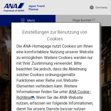
Germany
Flüge Buchen
Menü
Einstellungen zur Benutzung von
Cookies
Die ANA-Homepage nutzt Cookies um Ihnen
eine komfortablere Nutzung unserer Website
zu ermöglichen. Weitere Cookies werden nur
Empfohlene Orte
Die Höhepunkte von Hokuriku
mit Ihrer Zustimmung verwendet. Bitte
beachten Sie jedoch, dass die Ablehnung
solcher Cookies ordnungsgemäße
Die Tateyama-Kurobe-
Reiseideen
Funktionen einer Reihe von Website-
Alpenroute und Kenrokuen:
Elementen verhindern kann. Weitere
Informationen finden Sie unter
ANA Cookie-
typisch japanische
Reiseziele
Richtlinie
. Wenn Sie die ANA-Website
Landschaft
nutzen, erfassen wir folgende Informationen,
damit Sie unsere Dienste besser nutzen