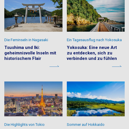
Die Ferninseln in Nagasaki
Ein Tagesausflug nach Yokosuka
Tsushima und Iki:
Yokosuka: Eine neue Art
geheimnisvolle Inseln mit
zu entdecken, sich zu
historischem Flair
verbinden und zu fühlen
Die Highlights von Tokio
Sommer auf Hokkaido