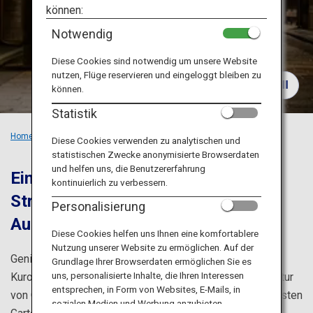
Reiseinformationen
können:
Notwendig
ANA Services
Diese Cookies sind notwendig um unsere Website
nutzen, Flüge reservieren und eingeloggt bleiben zu
können.
Schließen
Statistik
Home
Empfohlene Orte
Die Höhepunkte von Hokuriku
Diese Cookies verwenden zu analytischen und
statistischen Zwecke anonymisierte Browserdaten
und helfen uns, die Benutzererfahrung
Eine Tour entlang der Hokuriku-
kontinuierlich zu verbessern.
Straße mit atemberaubenden
Personalisierung
Ausblicken!
Diese Cookies helfen uns Ihnen eine komfortablere
Nutzung unserer Website zu ermöglichen. Auf der
Genießen Sie die atemberaubende Natur der Tateyama-
Grundlage Ihrer Browserdaten ermöglichen Sie es
uns, personalisierte Inhalte, die Ihren Interessen
Kurobe-Alpenroute, die traditionelle japanische Architektur
entsprechen, in Form von Websites, E-Mails, in
von Gokayama, und Kenroku-en, den viele für den schönsten
sozialen Medien und Werbung anzubieten.