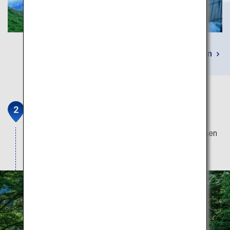
Mehr erfahren
Gokayama
Ein Weltkulturerbe, in dem Sie das alte Japan sehen
können, wo die Zeit still steht.