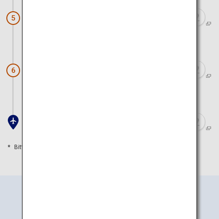
Chirihama Nagisa-Piste
5
ca. 1 Stunden 15 Minuten mit dem Auto
Senmaida-Reisfelder
6
ca. 30 Minuten mit dem Auto
Flughafen Noto
Bitte orientieren Sie sich an den Reisezeiten