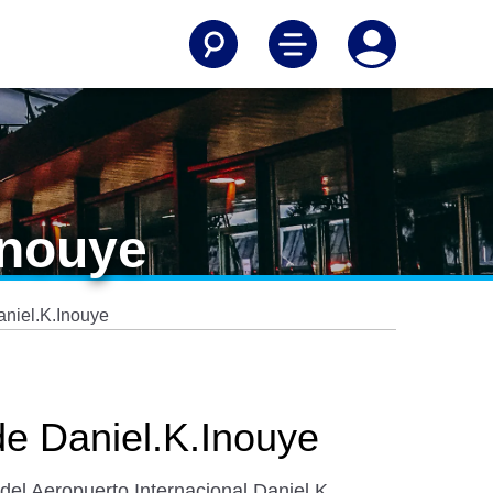
Inouye
aniel.K.Inouye
de Daniel.K.Inouye
 del Aeropuerto Internacional Daniel K.