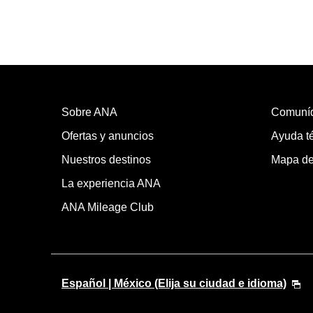
Sobre ANA
Comuní
Ofertas y anuncios
Ayuda té
Nuestros destinos
Mapa del
La experiencia ANA
ANA Mileage Club
Español | México (Elija su ciudad e idioma)