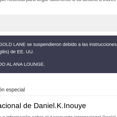
os/GOLD LANE se suspendieron debido a las instrucciones
nglés) de EE. UU.
LADO AL ANA LOUNGE.
ón especial
acional de Daniel.K.Inouye