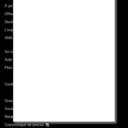
À propos d'ANA
Offres et annonces
Destinations desservies
L'expérience ANA
ANA Mileage Club
Se connecter à ANA
Aide technique (Accessibilité)
Plan du site
Conditions de transport
Groupe ANA
Sociétés du groupe
Relations avec les investisseurs
Communiqué de presse