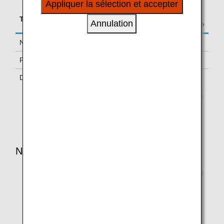
Appliquer la sélection et accepter
à vos intérêts personnels à travers nos sites
Accrual Rate for
internet, e-mail, réseaux sociaux et publicités.
Type
Booking Class
Annulation
Basic Sector Mileage
Normal Fares
Y
100%
PEX Fares
B, M, U, H, Q, V
70%
Discount Fares
W, S, T
50%
The booking class is printed on the ticket and indicates
the class of service that is on the reservation. Tickets
reserved under other booking classes which are not
listed above are not eligible for mileage accrual.
NOTES:
Partner airlines may change accrual rates and booking
classes that are eligible for accrual without notice.
The accrual rates will be applied based on the eligible
booking class of the boarding date.