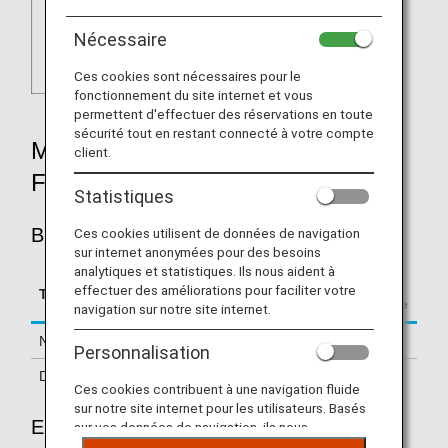
Nécessaire
Ces cookies sont nécessaires pour le
fonctionnement du site internet et vous
permettent d'effectuer des réservations en toute
sécurité tout en restant connecté à votre compte
MILEAGE ACCRUAL RATES BY
client.
FARE TYPE
Statistiques
BUSINESS CLASS
Ces cookies utilisent de données de navigation
sur internet anonymées pour des besoins
analytiques et statistiques. Ils nous aident à
Accrual Rate for
effectuer des améliorations pour faciliter votre
Type
Booking Class
Basic Sector Mileage
navigation sur notre site internet.
Normal Fares
J
150%
Personnalisation
Discount Fares
C, D
125%
Ces cookies contribuent à une navigation fluide
sur notre site internet pour les utilisateurs. Basés
ECONOMY CLASS
sur vos données de navigation, ils nous
permettent de fournir du contenu qui correspond