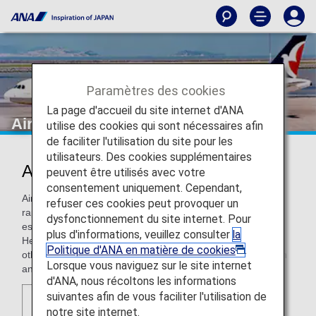
Paramètres des cookies
La page d'accueil du site internet d'ANA
Air Macau
utilise des cookies qui sont nécessaires afin
de faciliter l'utilisation du site pour les
utilisateurs. Des cookies supplémentaires
Air Macau (NX)
peuvent être utilisés avec votre
consentement uniquement. Cependant,
Air Macau is a regional carrier based in Macau. With the
refuser ces cookies peut provoquer un
rapid development of economy in Macau in recent years,
dysfonctionnement du site internet. Pour
especially after Macau was listed in the World Culture
plus d'informations, veuillez consulter
la
Heritage by UNESCO, Air Macau also operates flights to
Politique d'ANA en matière de cookies
.
other countries of Asia such as Taiwan, South Korea, Japan
Lorsque vous naviguez sur le site internet
and Thailand.
d'ANA, nous récoltons les informations
suivantes afin de vous faciliter l'utilisation de
notre site internet.