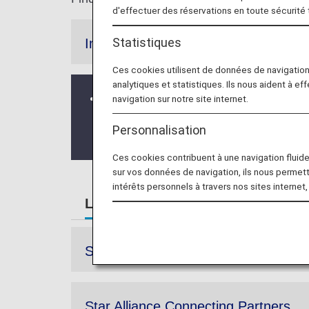
d'effectuer des réservations en toute sécurité
Statistiques
Information
Ces cookies utilisent de données de navigatio
analytiques et statistiques. Ils nous aident à ef
Mileage accrual for flights operated b
navigation sur notre site internet.
Registration is available for web appl
Personnalisation
with Asiana Airlines (OZ)
.
Ces cookies contribuent à une navigation fluide 
sur vos données de navigation, ils nous permet
intérêts personnels à travers nos sites internet,
List of Partner Airlines
Mileage
Star Alliance Member Airlines
Star Alliance Connecting Partners