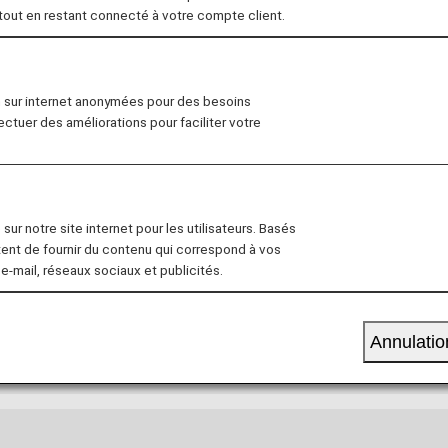
 tout en restant connecté à votre compte client.
n sur internet anonymées pour des besoins
fectuer des améliorations pour faciliter votre
y Asiana Airlines is available for flights boarding until O
ications received until October 31, 2026. For details, ple
sur notre site internet pour les utilisateurs. Basés
tent de fournir du contenu qui correspond à vos
 e-mail, réseaux sociaux et publicités.
 Registration
Retroactive Registration
Mi
Annulatio