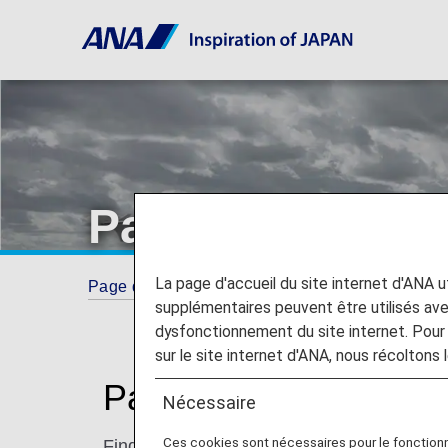
Partner Airlines
La page d'accueil du site internet d'ANA uti
Page d'accueil
ANA Mileage Club
Partner
supplémentaires peuvent être utilisés a
dysfonctionnement du site internet. Pour 
sur le site internet d'ANA, nous récoltons l
Partner Airlines
Nécessaire
Ces cookies sont nécessaires pour le fonction
Find information for terms and conditions 