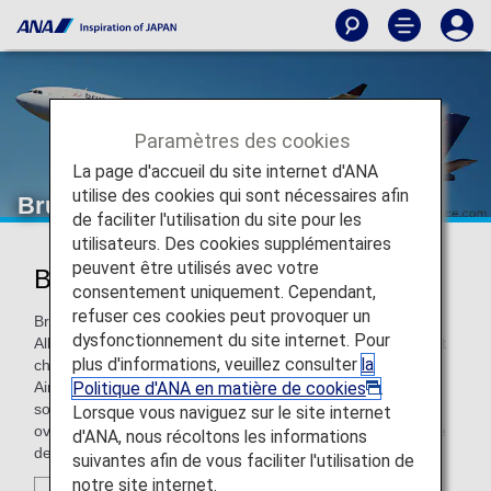
Paramètres des cookies
La page d'accueil du site internet d'ANA
utilise des cookies qui sont nécessaires afin
Brussels Airlines
de faciliter l'utilisation du site pour les
utilisateurs. Des cookies supplémentaires
peuvent être utilisés avec votre
Brussels Airlines (SN)
consentement uniquement. Cependant,
refuser ces cookies peut provoquer un
Brussels Airlines, member of Lufthansa Group and a Star
dysfonctionnement du site internet. Pour
Alliance member, is the Belgian airline that offers the widest
plus d'informations, veuillez consulter
la
choice of flights to and from the capital of Europe, Brussels
Politique d'ANA en matière de cookies
.
Airport. The company has more than 50 aircraft operating
some 300 flights daily, connecting the Capital of Europe to
Lorsque vous naviguez sur le site internet
over 90 European and African destinations, as well as three
d'ANA, nous récoltons les informations
destinations in North America and one in India.
suivantes afin de vous faciliter l'utilisation de
notre site internet.