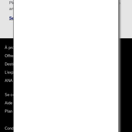
Please be sure to confirm the shared mileage accrual terms
and conditions for partner airlines.
See Mileage Accrual Terms and Conditions
À propos d'ANA
Offres et annonces
Destinations desservies
L'expérience ANA
ANA Mileage Club
Se connecter à ANA
Aide technique (Accessibilité)
Plan du site
Conditions de transport