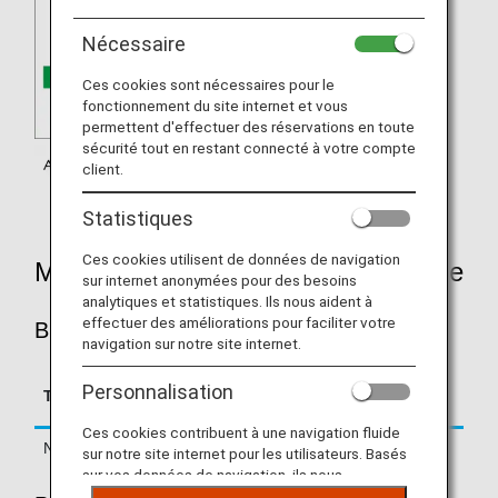
Nécessaire
Ces cookies sont nécessaires pour le
fonctionnement du site internet et vous
permettent d'effectuer des réservations en toute
sécurité tout en restant connecté à votre compte
client.
Statistiques
Ces cookies utilisent de données de navigation
Mileage Accrual Rates By Fare Type
sur internet anonymées pour des besoins
analytiques et statistiques. Ils nous aident à
effectuer des améliorations pour faciliter votre
BUSINESS CLASS
navigation sur notre site internet.
Accrual Rate for
Personnalisation
Type
Booking Class
Basic Sector Mileage
Ces cookies contribuent à une navigation fluide
Normal Fares
C, J, D
125%
sur notre site internet pour les utilisateurs. Basés
sur vos données de navigation, ils nous
permettent de fournir du contenu qui correspond