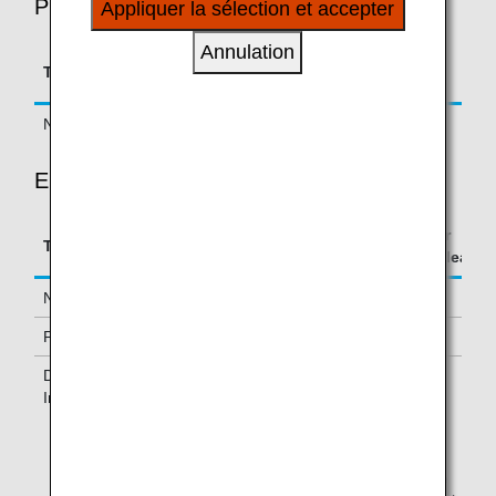
PREMIUM ECONOMY
Appliquer la sélection et accepter
à vos intérêts personnels à travers nos sites
internet, e-mail, réseaux sociaux et publicités.
Annulation
Accrual Rate for
Type
Booking Class
Basic Sector Mileage
Normal Fares
K, L, T, P
100%
ECONOMY CLASS
Accrual Rate for
Type
Booking Class
Basic Sector Mileage
Normal Fares
Y, B, M
100%
PEX Fares
H
70%
Discount Fares and
Q, S
50%
Inclusive Tour Fares
This information is current as of November 11, 2016.
The reservation class is the class that is printed on the