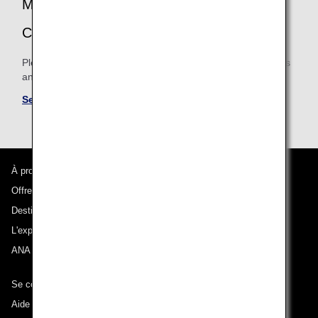
MILEAGE ACCRUAL TERMS AND
CONDITIONS
Please be sure to confirm the shared mileage accrual terms
and conditions for partner airlines.
See Mileage Accrual Terms and Conditions
À propos d'ANA
Offres et annonces
Destinations desservies
L'expérience ANA
ANA Mileage Club
Se connecter à ANA
Aide technique (Accessibilité)