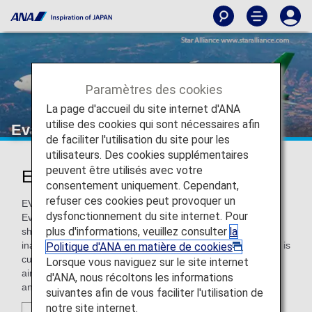
Paramètres des cookies
La page d'accueil du site internet d'ANA
utilise des cookies qui sont nécessaires afin
Eva Air
de faciliter l'utilisation du site pour les
utilisateurs. Des cookies supplémentaires
peuvent être utilisés avec votre
EVA Air (BR)
consentement uniquement. Cependant,
refuser ces cookies peut provoquer un
EVA Air is based in Taiwan and is a sister company of
dysfonctionnement du site internet. Pour
Evergreen Marine Corporation, which is a world-famous
plus d'informations, veuillez consulter
la
shipping line in terms of container operation. Since the
inauguration of its maiden flight on July 1, 1991, the carrier is
Politique d'ANA en matière de cookies
.
currently serving 57 destinations over 4 continents with 73
Lorsque vous naviguez sur le site internet
aircraft and is still steadily expanding its operation network
d'ANA, nous récoltons les informations
and fleet.
suivantes afin de vous faciliter l'utilisation de
notre site internet.