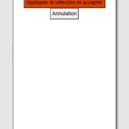
Appliquer la sélection et accepter
à vos intérêts personnels à travers nos sites
internet, e-mail, réseaux sociaux et publicités.
Annulation
LUKE H.OZAWA
B777-300 (New Chitose)
Veuillez indiquer votre choix
Aircraft 2