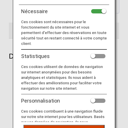
Back to the latest Wallpaper
backnumber Page
Nécessaire
Ces cookies sont nécessaires pour le
fonctionnement du site internet et vous
2020
permettent d'effectuer des réservations en toute
sécurité tout en restant connecté à votre compte
client.
December 2020
Statistiques
Ces cookies utilisent de données de navigation
sur internet anonymées pour des besoins
analytiques et statistiques. Ils nous aident à
effectuer des améliorations pour faciliter votre
Aircraft 1
navigation sur notre site internet.
Personnalisation
Ces cookies contribuent à une navigation fluide
sur notre site internet pour les utilisateurs. Basés
sur vos données de navigation, ils nous
permettent de fournir du contenu qui correspond