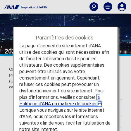
Paramètres des cookies
La page d'accueil du site internet d'ANA
2020 Wallpaper backnumber
utilise des cookies qui sont nécessaires afin
de faciliter l'utilisation du site pour les
utilisateurs. Des cookies supplémentaires
Older official ANA wallpapers can be downloaded for free.
peuvent être utilisés avec votre
Please choose a wallpaper to match your screen resolution.
consentement uniquement. Cependant,
(Updated every year) *These wallpapers do not contain
refuser ces cookies peut provoquer un
calendar indications.
dysfonctionnement du site internet. Pour
plus d'informations, veuillez consulter
la
Politique d'ANA en matière de cookies
.
Back to Wallpaper Download
Lorsque vous naviguez sur le site internet
Index Page
d'ANA, nous récoltons les informations
suivantes afin de vous faciliter l'utilisation de
notre site internet.