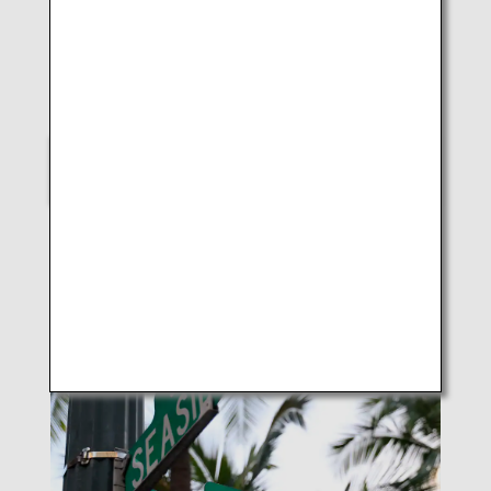
LUKE H.OZAWA
Narita
Veuillez indiquer votre choix
Global Street Scenes