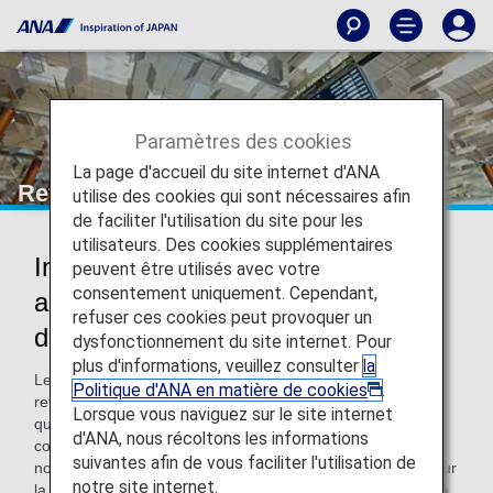
Paramètres des cookies
La page d'accueil du site internet d'ANA
Retards et annulations de vols
utilise des cookies qui sont nécessaires afin
de faciliter l'utilisation du site pour les
utilisateurs. Des cookies supplémentaires
Informations sur les retards et les
peuvent être utilisés avec votre
consentement uniquement. Cependant,
annulations à l'aéroport le jour du
refuser ces cookies peut provoquer un
départ
dysfonctionnement du site internet. Pour
plus d'informations, veuillez consulter
la
Le jour du départ, il peut arriver que des vols soient
Politique d'ANA en matière de cookies
.
retardés, annulés ou déroutés pour diverses raisons, telles
Lorsque vous naviguez sur le site internet
qu'un encombrement de l'aéroport ou de mauvaises
d'ANA, nous récoltons les informations
conditions météorologiques. Dans de telles circonstances,
suivantes afin de vous faciliter l'utilisation de
nous nous efforçons de fournir des informations précises sur
notre site internet.
la situation via des affichages informatifs et des annonces à