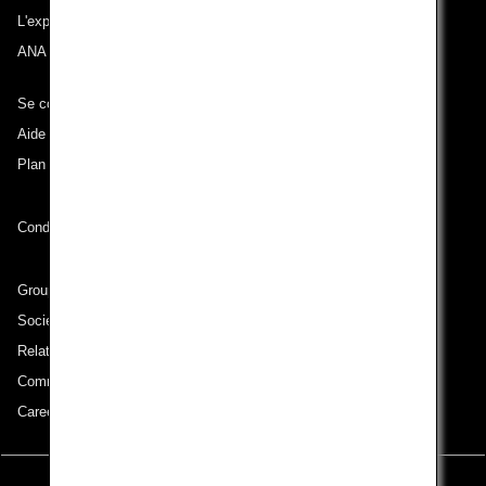
L'expérience ANA
ANA Mileage Club
Se connecter à ANA
Aide technique (Accessibilité)
Plan du site
Conditions de transport
Groupe ANA
Sociétés du groupe
Relations avec les investisseurs
Communiqué de presse
Careers (English Only)