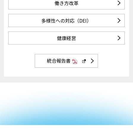
ド
働き方改革
ウ
で
開
多様性への対応（DEI）
く。
外
健康経営
部
サ
イ
ト
統合報告書
PDF
新
の
し
場
い
合
ウ
は
ィ
ア
ン
ク
ド
セ
ウ
シ
で
ビ
開
リ
く。
テ
外