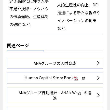
少子高齢化に伴う人手
人的生産性の向上、DEI
不足や技術・ノウハウ
推進による新たな視点や
の伝承途絶、生産体制
イノベーションの創出
の破綻 など。
など。
関連ページ
ANAグループの人財育成
Human Capital Story Book
PDF
新
し
い
ANAグループ行動指針「ANA’s Way」の推
ウ
進
ィ
ン