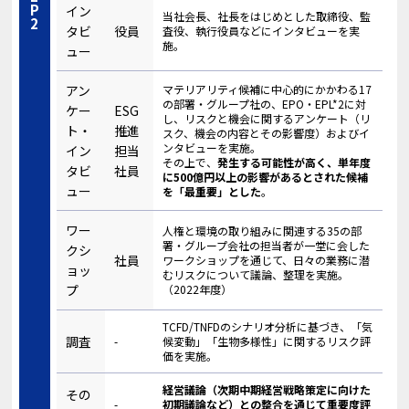
イン
当社会長、社長をはじめとした取締役、監
タビ
役員
査役、執行役員などにインタビューを実
施。
ュー
アン
マテリアリティ候補に中心的にかかわる17
の部署・グループ社の、EPO・EPL*2に対
ケー
ESG
し、リスクと機会に関するアンケート（リ
ト・
推進
スク、機会の内容とその影響度）およびイ
ンタビューを実施。
イン
担当
その上で、
発生する可能性が高く、単年度
タビ
社員
に500億円以上の影響があるとされた候補
ュー
を「最重要」とした
。
ワー
人権と環境の取り組みに関連する35の部
署・グループ会社の担当者が一堂に会した
クシ
社員
ワークショップを通じて、日々の業務に潜
ョッ
むリスクについて議論、整理を実施。
プ
（2022年度）
TCFD/TNFDのシナリオ分析に基づき、「気
調査
-
候変動」「生物多様性」に関するリスク評
価を実施。
経営議論（次期中期経営戦略策定に向けた
その
-
初期議論など）との整合を通じて重要度評