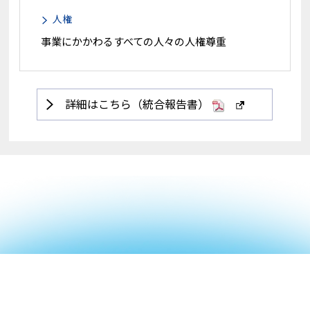
人権
事業にかかわるすべての人々の人権尊重
詳細はこちら（統合報告書）
PDF
新
し
い
ウ
ィ
ン
ド
ウ
で
開
く。
外
部
サ