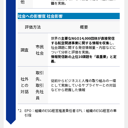
他
価
を実施。
社会への影響度 社会影響
評価方法
概要
世界の
主要なNGO14,000団体が直接発信
する航空関連事業に関する情報を収集
し、
市民
社会課題に関する発信情報量・内容などに
調査
ついて分析と評価を実施。
社会
情報発信数の上位10課題を「最重要」と定
義
。
取引
社外
先、
従前からビジネスと人権の取り組みの一環
との
取引
として実施しているサプライヤーとの対話
などから把握した情報
対話
先社
員
*2.
EPO：組織のESG経営推進責任者 EPL：組織のESG経営の牽
引役