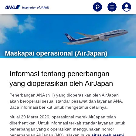
Maskapai operasional (AirJapan)
Informasi tentang penerbangan
yang dioperasikan oleh AirJapan
Penerbangan ANA (NH) yang dioperasikan oleh AirJapan
akan beroperasi sesuai standar pesawat dan layanan ANA.
Baca informasi berikut untuk mengetahui detailnya.
Mulai 29 Maret 2026, operasional merek AirJapan telah
diberhentikan. Untuk informasi terkait standar layanan untuk
penerbangan yang dioperasikan menggunakan nomor
penerbangan AirJapan (NQ), silakan buka
situs web resmi