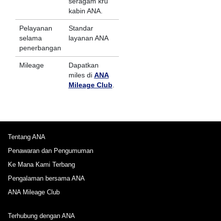
seragam kru
kabin ANA.
Pelayanan
Standar
selama
layanan ANA
penerbangan
Mileage
Dapatkan
miles di
ANA
Mileage Club
.
Tentang ANA
Penawaran dan Pengumuman
Ke Mana Kami Terbang
Pengalaman bersama ANA
ANA Mileage Club
Terhubung dengan ANA