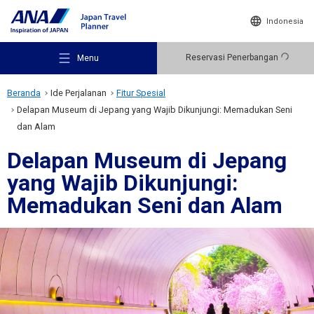
Indonesia
Reservasi Penerbangan
Menu
Beranda
Ide Perjalanan
Fitur Spesial
Delapan Museum di Jepang yang Wajib Dikunjungi: Memadukan Seni
dan Alam
Delapan Museum di Jepang
Rekomendasi Tempat Wisata
yang Wajib Dikunjungi:
Memadukan Seni dan Alam
Ide Perjalanan
Destinasi Wisata