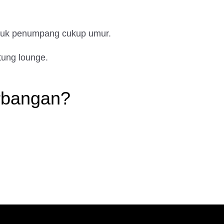
ntuk penumpang cukup umur.
tung lounge.
rbangan?