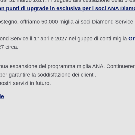
 dal 31 marzo 2027, in seguito alla cessazione della pres
con punti di upgrade in esclusiva per i soci ANA Dia
stegno, offriamo 50.000 miglia ai soci Diamond Service
ond Service il 1° aprile 2027 nel guppo di conti miglia
Gr
7 circa.
tinua espansione del programma miglia ANA. Continueremo
er garantire la soddisfazione dei clienti.
stri servizi in futuro.
de