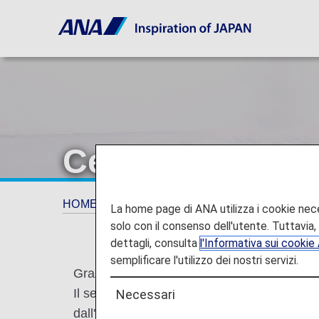
Cessazione del 
HOME
ANA Mileage Club
Cessazione del 
La home page di ANA utilizza i cookie neces
solo con il consenso dell'utente. Tuttavia, i
dettagli, consulta
l'Informativa sui cooki
semplificare l'utilizzo dei nostri servizi.
Grazie per il supporto ad ANA Group.
Il servizio punti di upgrade offerto ai soc
Necessari
dall'anno fiscale 2026.