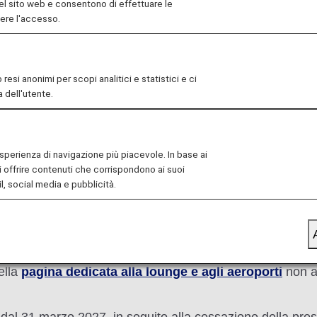
el sito web e consentono di effettuare le
ncipalmente per l'upgrade dei posti a sedere. Oltre agli at
nere l'accesso.
i per l'upgrade* sui voli nazionali in Giappone in partenz
i e condizioni
per ulteriori informazioni sull'upgrade con
esi anonimi per scopi analitici e statistici e ci
 dell'utente.
n i punti di upgrade continueranno a essere disponibili con
'esperienza di navigazione più piacevole. In base ai
i offrire contenuti che corrispondono ai suoi
l, social media e pubblicità.
 con punti di upgrade potranno essere utilizzati con le mig
ella
pagina dedicata alla lounge e agli aeroporti
non ap