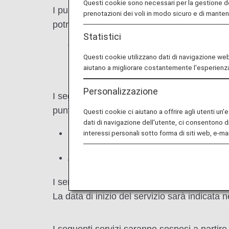
Questi cookie sono necessari per la gestione d
I punti di upgrade sono stati utilizzati pri
prenotazioni dei voli in modo sicuro e di mante
potrai utilizzare le miglia anche per i prem
Statistici
* Consulta la
pagina dedicata a termin
Questi cookie utilizzano dati di navigazione web r
in Giappone.
aiutano a migliorare costantemente l'esperienza
Personalizzazione
I seguenti servizi attualmente disponibili co
punti di upgrade.
Questi cookie ci aiutano a offrire agli utenti un
dati di navigazione dell'utente, ci consentono d
Upgrade di classe per i posti a sedere
interessi personali sotto forma di siti web, e-mai
Accesso alle lounge
I servizi lounge attualmente disponibili solo
La data di inizio del servizio sarà indicata n