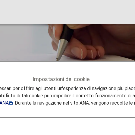
servizio punti di u
Impostazioni dei cookie
servizio punti di upgrade
sari per offrire agli utenti un'esperienza di navigazione più piace
l rifiuto di tali cookie può impedire il corretto funzionamento di a
e ANA
. Durante la navigazione nel sito ANA, vengono raccolte le
i Premium e ai soci Ana Premium Members e ai soci Super F