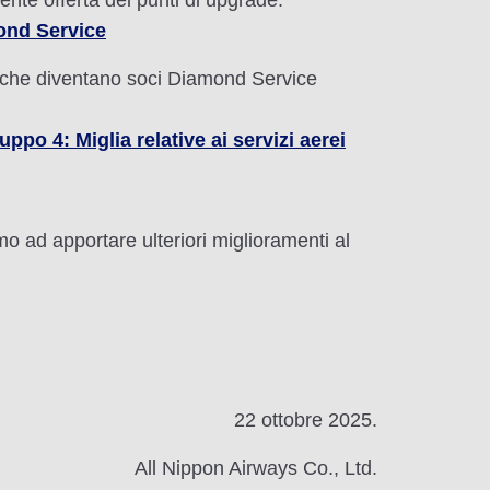
ente offerta dei punti di upgrade.
mond Service
 che diventano soci Diamond Service
uppo 4: Miglia relative ai servizi aerei
 ad apportare ulteriori miglioramenti al
22 ottobre 2025.
All Nippon Airways Co., Ltd.