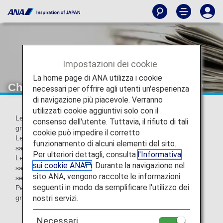
Impostazioni dei cookie
La home page di ANA utilizza i cookie
Che cos'è un Mileage Account Group?
necessari per offrire agli utenti un'esperienza
di navigazione più piacevole. Verranno
utilizzati cookie aggiuntivi solo con il
Le miglia accreditate sul tuo conto miglia sono suddivise in
consenso dell'utente. Tuttavia, il rifiuto di tali
gruppi a seconda del motivo dell'accredito.
cookie può impedire il corretto
Le miglia accumulate con voli e servizi Life Solution*1
funzionamento di alcuni elementi del sito.
saranno accreditate nel gruppo 1 (miglia standard),
Per ulteriori dettagli, consulta
l'Informativa
Le miglia accumulate tramite promozioni e altre attività
sui cookie ANA
. Durante la navigazione nel
saranno accreditate in uno dei gruppi da 2 a 4 (vedi di
sito ANA, vengono raccolte le informazioni
seguito)*2.
seguenti in modo da semplificare l'utilizzo dei
Per confermare il numero di miglia presenti in ciascun
nostri servizi.
gruppo, consultrea il
saldo del tuo conto miglia
.
*1.
Servizi Life Solution è un termine generico che indica
Necessari