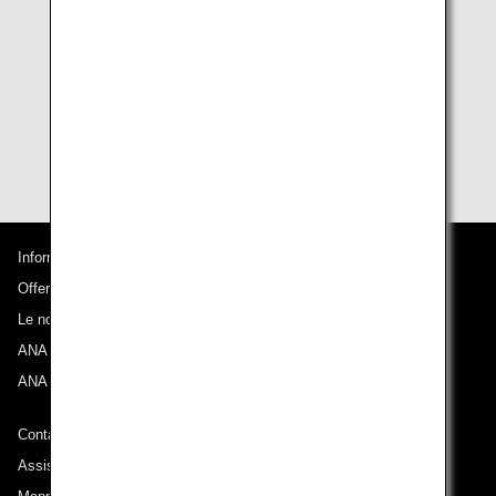
apparteneza.Se l’appartenenza al Diamond Service si
interrompe, le miglia non utilizzate scadranno alla fine
del 36° mese a partire dal momento dell'interruzione.
* Per i Million Milers (clienti con 1.000.000 o più miglia
ANA Lifetime), i periodi di validità delle miglia non
utilizzate saranno prolungati a tempo indeterminato.
Informazioni su ANA
Offerte e annunci
Le nostre destinazioni
ANA Experience
ANA Mileage Club
Contatti ANA
Assistenza tecnica (Accessibilità)