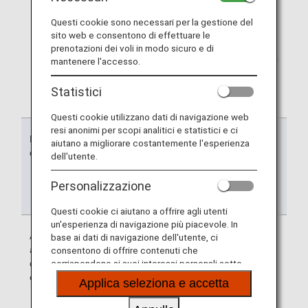
una varietà di servizi quotidiani, come lo shopping,
Questi cookie sono necessari per la gestione del
oltre ai viaggi aerei.
sito web e consentono di effettuare le
*2.
Alcune promozioni possono essere accreditate nel
prenotazioni dei voli in modo sicuro e di
gruppo 1 (miglia standard). Il Mileage Account Group
mantenere l'accesso.
e la data di scadenza saranno annunciati su ciascun
sito web della campagna.
Statistici
Questi cookie utilizzano dati di navigazione web
resi anonimi per scopi analitici e statistici e ci
Motivo
Mileage Account
Validità
aiutano a migliorare costantemente l'esperienza
dell'accumulo
Group su cui
dell'utente.
sono
accumulate le
Personalizzazione
miglia
Questi cookie ci aiutano a offrire agli utenti
un'esperienza di navigazione più piacevole. In
Accumulo
Gruppo 1: Miglia
Le miglia sono
base ai dati di navigazione dell'utente, ci
attraverso l'uso
valide fino alla
consentono di offrire contenuti che
di servizi di volo
fine del 36°
corrispondono ai suoi interessi personali sotto
forma di siti web, e-mail, social media e pubblicità.
e Life Solution
mese a partire
Applica seleziona e accetta
dal mese* in cui
è stato utilizzato