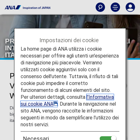
Impostazioni dei cookie
PRENOTAZIONE E ACQUISTO DI VOLI
INTERNAZIONALI SUL SITO WEB
La home page di ANA utilizza i cookie
ITALIANO DI ANA
necessari per offrire agli utenti un'esperienza
di navigazione più piacevole. Verranno
utilizzati cookie aggiuntivi solo con il
PRENOTAZIONE E ACQUISTO DI
consenso dell'utente. Tuttavia, il rifiuto di tali
cookie può impedire il corretto
VOLI INTERNAZIONALI SUL SITO
funzionamento di alcuni elementi del sito.
WEB ITALIANO DI ANA
Per ulteriori dettagli, consulta
l'Informativa
sui cookie ANA
. Durante la navigazione nel
Di seguito sono illustrate le linee guida per l'acquisto di
sito ANA, vengono raccolte le informazioni
biglietti per voli internazionali e altri servizi sul sito Web
seguenti in modo da semplificare l'utilizzo dei
italiano di ANA (sito Web di ANA).
nostri servizi.
Necessari
Nota: per i biglietti e altri acquisti su siti Web diversi di