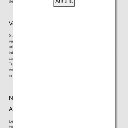
Annulla
deve essere effettuato in euro.
Voli accettati per la prenotazione
Sul sito Web di ANA, è possibile prenotare tutti i voli del
vettore ANA Group (inclusi i voli nazionali in Giappone
utilizzati per la coincidenza o provenienti da un volo
internazionale), i voli in code-sharing e i voli operati da altre
compagnie aeree.
Tuttavia, gli ultimi due devono essere prenotati in
combinazione con un volo del vettore ANA Group o un volo
in code-sharing da o verso il Giappone.
Nuove prenotazioni e altro sul sito Web di
ANA
Le nuove prenotazioni e gli acquisti, alcune modifiche e le
cancellazioni di tali prenotazioni sono generalmente