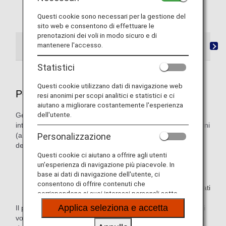
ANA, fai riferimento a tale sito per le condizioni e le
Questi cookie sono necessari per la gestione del
regole applicabili.
sito web e consentono di effettuare le
prenotazioni dei voli in modo sicuro e di
mantenere l'accesso.
Condizioni applicabili alla prenotazione di voli
Alt
Statistici
Questi cookie utilizzano dati di navigazione web
Periodo di prenotazione
resi anonimi per scopi analitici e statistici e ci
aiutano a migliorare costantemente l'esperienza
dell'utente.
Generalmente, il periodo per la prenotazione di voli ANA
internazionali e voli nazionali in Giappone inizia da 355 giorni
(a partire dall'1:00 ora italiana) fino a 6 ore prima
Personalizzazione
dell'imbarco.
Questi cookie ci aiutano a offrire agli utenti
un'esperienza di navigazione più piacevole. In
Nota: il periodo per la prenotazione può variare a
base ai dati di navigazione dell'utente, ci
seconda del tipo di tariffa. Il periodo per la
consentono di offrire contenuti che
prenotazione potrebbe essere diverso per i voli operati
corrispondono ai suoi interessi personali sotto
da altre compagnie aeree.
forma di siti web, e-mail, social media e pubblicità.
Applica seleziona e accetta
Il periodo per la prenotazione potrebbe essere diverso per i
voli operati da altre compagnie aeree. Inoltre, il pagamento