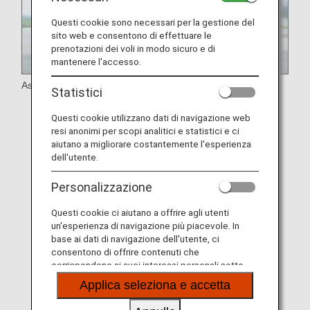
Questi cookie sono necessari per la gestione del
sito web e consentono di effettuare le
prenotazioni dei voli in modo sicuro e di
mantenere l'accesso.
Assistenza
Statistici
Disabilità deambulatorie
Questi cookie utilizzano dati di navigazione web
resi anonimi per scopi analitici e statistici e ci
Esigenze mediche
aiutano a migliorare costantemente l'esperienza
dell'utente.
Disabilità della vista
Disabilità uditive e comunicative
Personalizzazione
Passeggeri con difficoltà a mantenere una
Questi cookie ci aiutano a offrire agli utenti
posizione seduta
un'esperienza di navigazione più piacevole. In
base ai dati di navigazione dell'utente, ci
Cani da assistenza
consentono di offrire contenuti che
corrispondono ai suoi interessi personali sotto
Disabilità intellettive e disabilità dello sviluppo
forma di siti web, e-mail, social media e pubblicità.
Applica seleziona e accetta
Passeggeri con allergie