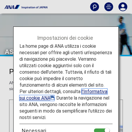
Impostazioni dei cookie
La home page di ANA utilizza i cookie
ASSISTENZA SPECIALE
necessari per offrire agli utenti un'esperienza
di navigazione più piacevole. Verranno
utilizzati cookie aggiuntivi solo con il
Passeggeri con disabilità
consenso dell'utente. Tuttavia, il rifiuto di tali
cookie può impedire il corretto
ANA fornisce assistenza a tutti i clienti per garantire un volo
funzionamento di alcuni elementi del sito.
sicuro e confortevole.
Per ulteriori dettagli, consulta
l'Informativa
sui cookie ANA
. Durante la navigazione nel
sito ANA, vengono raccolte le informazioni
seguenti in modo da semplificare l'utilizzo dei
nostri servizi.
Necessari