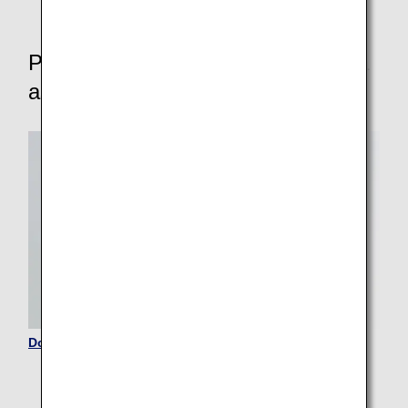
Passeggeri che necessitano di altra
assistenza
Donne in gravidanza e famiglie con bambini