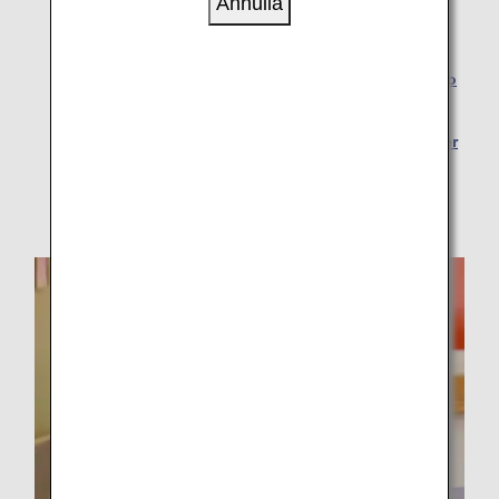
Annulla
Passeggeri che trasportano apparecchiature
mediche a bordo
Passeggeri con sindrome da apnea del sonno (uso
di CPAP)
Passeggeri che utilizzano bombole di ossigeno per
uso medico