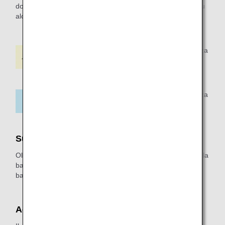
dopo il volo. Inoltre, non è possibile utilizzare una barella su
alcune tipologie di aeromobile.
48 ore prima della partenza
96 ore prima della partenza
Supplemento per la barella
Oltre alla tariffa applicabile, è previsto un supplemento per la
barella. Ti preghiamo di informarti sul supplemento per la
barella al momento della prenotazione.
Accompagnatore