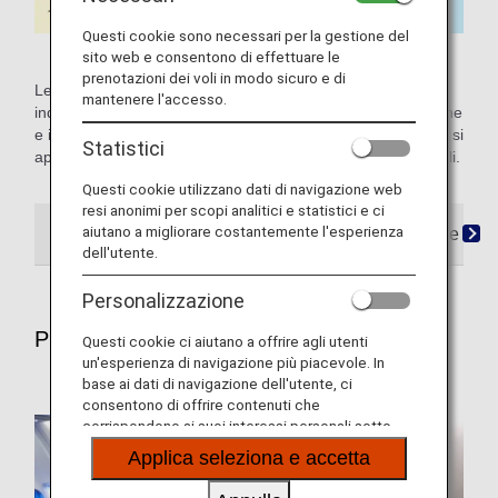
Questi cookie sono necessari per la gestione del
sito web e consentono di effettuare le
prenotazioni dei voli in modo sicuro e di
Le icone definite nazionali in Giappone o internazionali
mantenere l'accesso.
indicano differenze di servizio per i voli nazionali in Giappone
e internazionali. I contenuti non contrassegnati da un'icona si
Statistici
applicano sia ai voli nazionali in Giappone che internazionali.
Questi cookie utilizzano dati di navigazione web
resi anonimi per scopi analitici e statistici e ci
aiutano a migliorare costantemente l'esperienza
Prenotazioni
Imbarco
Arrivo
Domande freque
dell'utente.
Personalizzazione
Prenotazioni
Questi cookie ci aiutano a offrire agli utenti
un'esperienza di navigazione più piacevole. In
base ai dati di navigazione dell'utente, ci
consentono di offrire contenuti che
corrispondono ai suoi interessi personali sotto
forma di siti web, e-mail, social media e pubblicità.
Applica seleziona e accetta