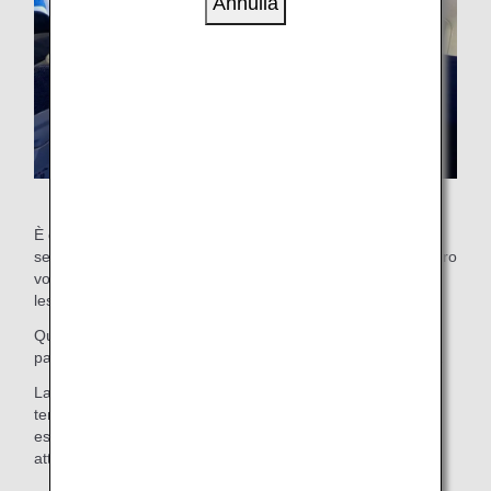
Annulla
È disponibile una barella per i clienti che non possono
sedersi in posizione eretta e devono sdraiarsi durante l'intero
volo, inclusi decollo e atterraggio a causa di una malattia,
lesioni o altre condizioni.
Quando si utilizza una barella, le cinture mantengono il
passeggero in posizione supina per tutta la durata del volo.
La barella è separata dal resto della cabina mediante una
tenda. Tuttavia, per motivi di sicurezza, le tende possono
essere aperte durante le fasi di rullaggio, decollo e
atterraggio.