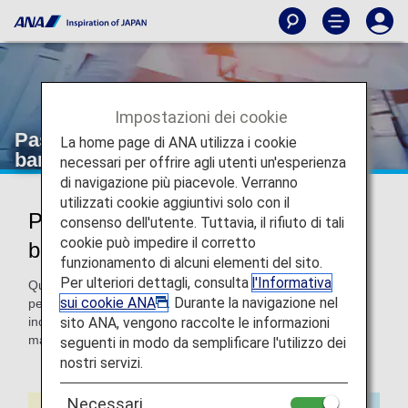
Impostazioni dei cookie
Passeggeri che necessitano di una
La home page di ANA utilizza i cookie
barella
necessari per offrire agli utenti un'esperienza
di navigazione più piacevole. Verranno
utilizzati cookie aggiuntivi solo con il
Passeggeri che necessitano di una
consenso dell'utente. Tuttavia, il rifiuto di tali
cookie può impedire il corretto
barella
funzionamento di alcuni elementi del sito.
Per ulteriori dettagli, consulta
l'Informativa
Questa pagina fornisce informazioni sull'uso di una barella
sui cookie ANA
. Durante la navigazione nel
per i passeggeri che devono sdraiarsi durante l'intero volo,
sito ANA, vengono raccolte le informazioni
incluse le fasi di decollo e atterraggio, a causa di una
malattia, di ferite o di altre condizioni.
seguenti in modo da semplificare l'utilizzo dei
nostri servizi.
Necessari