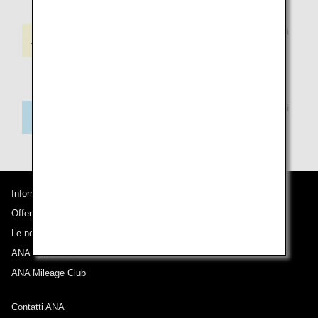
Servizio disponibile sui voli
operati da ANA e Oriental
Air Bridge
Servizio disponibile sui voli
operati da ANA
Informazioni su ANA
Offerte e annunci
Le nostre destinazioni
ANA Experience
ANA Mileage Club
Contatti ANA