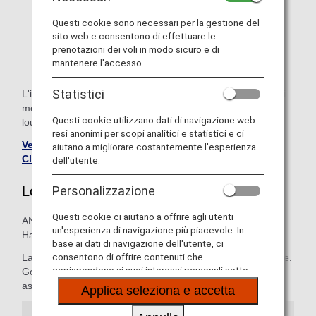
su voli in code-sharing operati da altre compagnie
aeree.
Questi cookie sono necessari per la gestione del
sito web e consentono di effettuare le
Per informazioni sull'utilizzo delle lounge durante le
prenotazioni dei voli in modo sicuro e di
coincidenze, consulta
Accesso alle lounge per le
mantenere l'accesso.
coincidenze
.
Statistici
L'idoneità varia in base alla classe di imbarco e allo stato di
membro. Per maggiori informazioni, consulta la pagina
Questi cookie utilizzano dati di navigazione web
lounge dell'aeroporto.
resi anonimi per scopi analitici e statistici e ci
Vedi i dettagli della lounge per i membri ANA Mileage
aiutano a migliorare costantemente l'esperienza
Club Premium
.
dell'utente.
Lounge ANA
Personalizzazione
Questi cookie ci aiutano a offrire agli utenti
ANA gestisce lounge in tre aeroporti in Giappone e nelle
un'esperienza di navigazione più piacevole. In
Hawaii: Narita, Haneda e Honolulu.
base ai dati di navigazione dell'utente, ci
consentono di offrire contenuti che
La lounge ANA offrono una ricca selezione di cibi e bevande.
corrispondono ai suoi interessi personali sotto
Goditi il tempo che ti separa dall'imbarco nel comfort più
forma di siti web, e-mail, social media e pubblicità.
assoluto dei nostri ampi spazi.
Applica seleziona e accetta