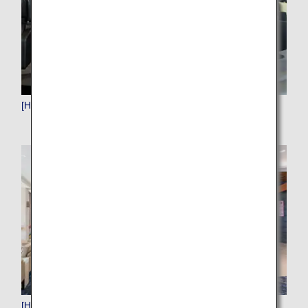
[HND]Haneda (Tokyo)
[HNL]Honolulu (Hawaii)