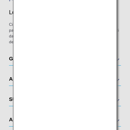
Lounge partner ANA
Ci sono una moltitudine di lounge in tutto il mondo per i
passeggeri che viaggiano sui voli operati da ANA e/o operati
da Star Alliance. Di seguito è riportato un elenco completo
degli aeroporti aderenti.
Giappone
ASIA ORIENTALE
SUD-EST ASIATICO
ASIA MERIDIONALE