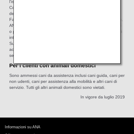
l'iscrizione all'ANA Mileage Club in conformità con le nostre
Condizioni di trasporto e con i Termini e le condizioni
dell'ANA Mileage Club.
Fai attenzione ai tuoi effetti personali e agli oggetti di valore.
ANA non si assume alcuna responsabilità per eventuali furti
o perdite eccetera, a meno che non si verifichino a causa di
intenzioni o negligenza grave da parte di ANA.
Sulla base dell'
Informativa sulla privacy ANA
, non
accetteremo richieste di fornire informazioni su altri clienti
senza il loro consenso.
Per i clienti con animali domestici
Sono ammessi cani da assistenza inclusi cani guida, cani per
non udenti, cani per assistenza alla mobilità e altri cani di
servizio. Tutti gli altri animali domestici sono vietati.
In vigore da luglio 2019
Informazioni su ANA