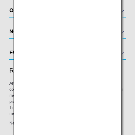
OCEANIA
NORD AMERICA
EUROPA
Regole relative all'utilizzo delle lounge
ANA invita gentilmente tutti gli ospiti a utilizzare le lounge in
conformità con le "Regole relative all'utilizzo delle lounge" in
modo da offrire a tutti gli ospiti un ambiente sicuro e
piacevole.
Ti ringraziamo per la comprensione e collaborazione in
merito.
Nelle lounge astenersi dal compiere quanto segue: