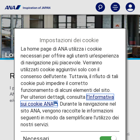
Impostazioni dei cookie
La home page di ANA utilizza i cookie
Lounge dell'aeroporto
necessari per offrire agli utenti un'esperienza
di navigazione più piacevole. Verranno
utilizzati cookie aggiuntivi solo con il
Rilassati nelle lounge dell'aeroporto
consenso dell'utente. Tuttavia, il rifiuto di tali
cookie può impedire il corretto
I passeggeri che viaggiano su voli internazionali operati da
funzionamento di alcuni elementi del sito.
ANA sono invitati a trascorrere del tempo nelle lounge ANA
Per ulteriori dettagli, consulta
l'Informativa
e/o nelle lounge dei nostri partner.
sui cookie ANA
. Durante la navigazione nel
sito ANA, vengono raccolte le informazioni
L'utilizzo della lounge può variare a seconda dei criteri
di ingresso dell'aeroporto. Consulta (se disponibili) le
seguenti in modo da semplificare l'utilizzo dei
pagine delle lounge dell'aeroporto.
nostri servizi.
L'accesso alla lounge non è disponibile per i passeggeri
Necessari