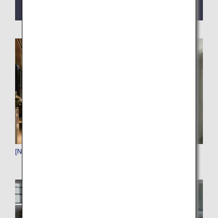
smartphone o PC.
[NRT]Narita (Tokyo)