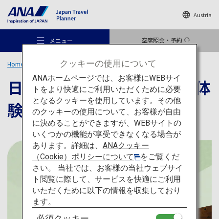
Austria
空席照会・予約
メニュー
クッキーの使用について
Home
旅のアイデア
特集
日本の春を慈しむ伝統工芸体験
ANAホームページでは、お客様にWEBサイ
日本の春を慈しむ伝統工芸体
トをより快適にご利用いただくために必要
となるクッキーを使用しています。その他
験
のクッキーの使用について、お客様が自由
おすすめの旅
に決めることができますが、WEBサイトの
いくつかの機能が享受できなくなる場合が
あります。詳細は、
ANAクッキー
旅のアイデア
（Cookie）ポリシーについて
をご覧くだ
さい。 当社では、お客様の当社ウェブサイ
ト閲覧に際して、サービスを快適にご利用
行き先
いただくために以下の情報を収集しており
ます。
必須クッキー