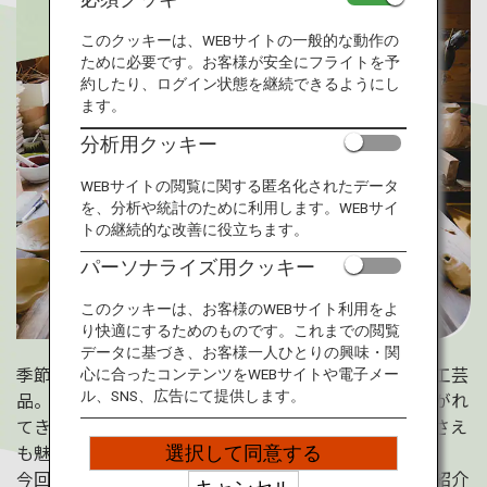
旅のお役立ち情報
このクッキーは、WEBサイトの一般的な動作の
ために必要です。お客様が安全にフライトを予
ANA サービス
約したり、ログイン状態を継続できるようにし
ます。
分析用クッキー
閉じる
WEBサイトの閲覧に関する匿名化されたデータ
を、分析や統計のために利用します。WEBサイ
トの継続的な改善に役立ちます。
パーソナライズ用クッキー
このクッキーは、お客様のWEBサイト利用をよ
り快適にするためのものです。これまでの閲覧
データに基づき、お客様一人ひとりの興味・関
季節や自然が反映されていることが多い、日本の伝統工芸
心に合ったコンテンツをWEBサイトや電子メー
品。破損したら修繕し、長く大切に使う文化も受け継がれ
ル、SNS、広告にて提供します。
てきました。時間の流れと共に変わっていく風合いにさえ
も魅力を感じられることでしょう。
選択して同意する
今回は佐賀、石川、秋田を巡る春の伝統工芸体験をご紹介