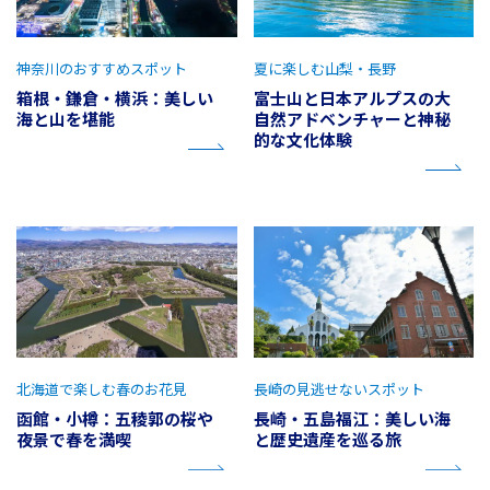
神奈川のおすすめスポット
夏に楽しむ山梨・長野
箱根・鎌倉・横浜：美しい
富士山と日本アルプスの大
海と山を堪能
自然アドベンチャーと神秘
的な文化体験
北海道で楽しむ春のお花見
長崎の見逃せないスポット
函館・小樽：五稜郭の桜や
長崎・五島福江：美しい海
夜景で春を満喫
と歴史遺産を巡る旅