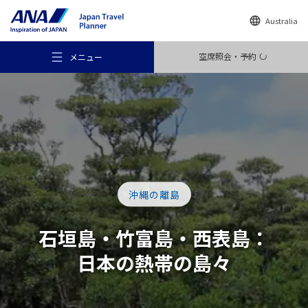
Australia
空席照会・予約
メニュー
おすすめの旅
沖縄の離島
旅のアイデア
石垣島・竹富島・西表島：
日本の
熱帯の
島々
行き先