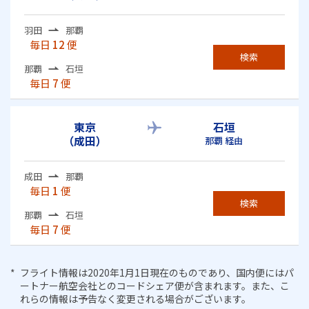
羽田
那覇
毎日
12
便
検索
那覇
石垣
毎日
7
便
東京
石垣
（成田）
那覇 経由
成田
那覇
毎日
1
便
検索
那覇
石垣
毎日
7
便
フライト情報は2020年1月1日現在のものであり、国内便にはパ
ートナー航空会社とのコードシェア便が含まれます。また、こ
れらの情報は予告なく変更される場合がございます。