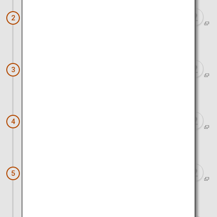
東京タワー
2
バスで約30分
渋谷
3
電車と徒歩で約30分
豪徳寺
4
徒歩と電車で約1時間
浅草寺
5
電車で約5分