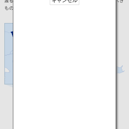
渡る人々の光景、東京湾を見下ろすお台場など、見るべき
キャンセル
ものがたくさんあります。
東京