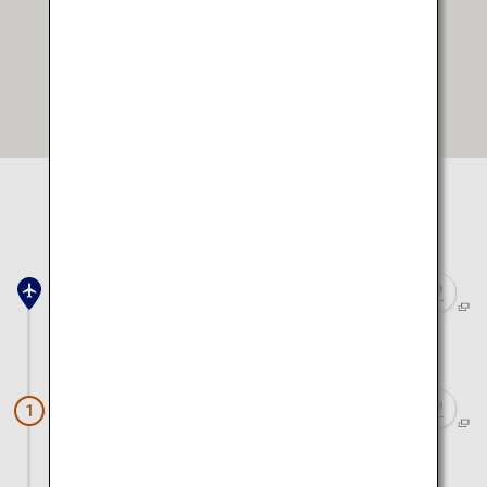
Google Mapsで開く
地図で表示する場所を
選択してください
羽田空港
電車で約30分
お台場
1
電車と徒歩で約45分