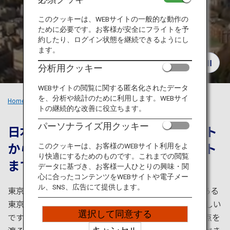
旅のお役立ち情報
このクッキーは、WEBサイトの一般的な動作の
ために必要です。お客様が安全にフライトを予
ANA サービス
約したり、ログイン状態を継続できるようにし
ます。
分析用クッキー
閉じる
WEBサイトの閲覧に関する匿名化されたデータ
を、分析や統計のために利用します。WEBサイ
Home
おすすめの旅
東京の見逃せないスポット
トの継続的な改善に役立ちます。
パーソナライズ用クッキー
日本の玄関口ー東京。人気のスポット
から、あまり知られていないスポット
このクッキーは、お客様のWEBサイト利用をよ
り快適にするためのものです。これまでの閲覧
までご紹介
データに基づき、お客様一人ひとりの興味・関
心に合ったコンテンツをWEBサイトや電子メー
ル、SNS、広告にて提供します。
東京は人口138万人以上の大都市。東京のシンボルである
東京タワーと同様、スカイツリーからの眺めも素晴らしい
選択して同意する
です。日本を感じる浅草寺、渋谷のスクランブル交差点を