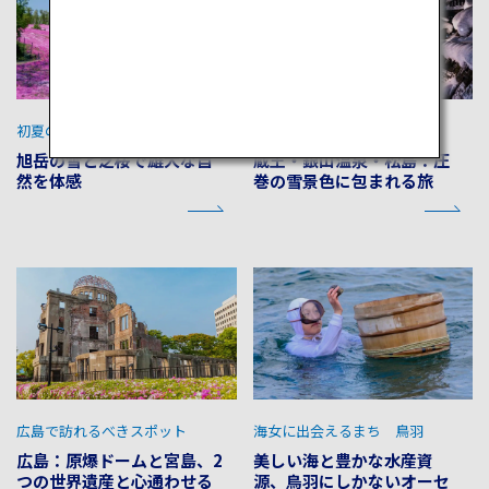
初夏の北海道の旅
冬に訪れたい東北の名所
旭岳の雪と芝桜で雄大な自
蔵王・銀山温泉・松島：圧
然を体感
巻の雪景色に包まれる旅
広島で訪れるべきスポット
海女に出会えるまち 鳥羽
広島：原爆ドームと宮島、2
美しい海と豊かな水産資
つの世界遺産と心通わせる
源、鳥羽にしかないオーセ