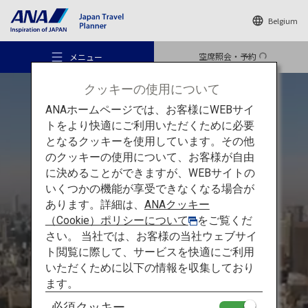
Belgium
空席照会・予約
メニュー
クッキーの使用について
ANAホームページでは、お客様にWEBサイ
トをより快適にご利用いただくために必要
となるクッキーを使用しています。その他
のクッキーの使用について、お客様が自由
おすすめの旅
に決めることができますが、WEBサイトの
いくつかの機能が享受できなくなる場合が
東京の見逃せないスポット
あります。詳細は、
ANAクッキー
旅のアイデア
（Cookie）ポリシーについて
をご覧くだ
東京：初めての
旅行で
訪れ
さい。 当社では、お客様の当社ウェブサイ
ト閲覧に際して、サービスを快適にご利用
たい
スポット
を
巡る旅
行き先
いただくために以下の情報を収集しており
ます。
必須クッキー