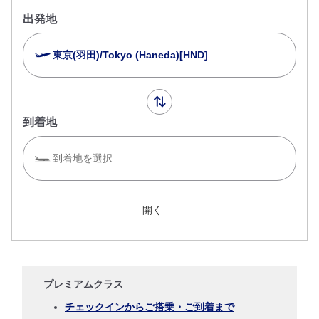
出発地
東京(羽田)/Tokyo (Haneda)[HND]
到着地
到着地を選択
複数都市で検索
閉じる
エコノミークラス
開く
往復で異なるクラスで検索
運賃タイプ指定なし
ご利用条件
プレミアムクラス
往路出発日および時間帯
チェックインからご搭乗・ご到着まで