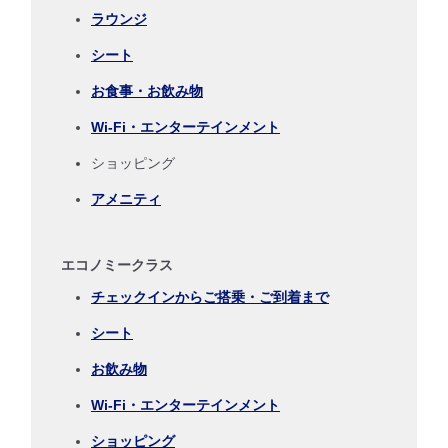
ラウンジ
日付を選択
シート
時間帯指定なし
お食事・お飲み物
Wi-Fi・エンターテインメント
経由地および乗り継ぎ所要時間を追加する
ショッピング
アメニティ
復路出発日および時間帯
日付を選択
エコノミークラス
チェックインからご搭乗・ご到着まで
時間帯指定なし
シート
経由地および乗り継ぎ所要時間を追加する
お飲み物
Wi-Fi・エンターテインメント
ショッピング
1人