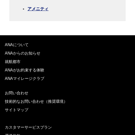
アメニティ
プロモーションコードについて
ANAについて
前後3日の運賃を検索
ANAからのお知らせ
・表示金額は選択いただいた条件でのもっともおトクな運賃となりま
就航都市
す。
ANAがお約束する体験
・表示金額と空席状況は最新ではない場合があります。[検索する]ボタ
ンより最新の空席照会結果をご確認ください。
ANAマイレージクラブ
・「＊」は現在金額が確認できない都市・日付となります。空席照会結
果画面にて最新の情報をご確認ください。
・表示金額には、運賃、
燃油特別付加運賃
、
航空保険特別料金
、その他
お問い合わせ
の各種税金、料金などが含まれます。発券時に再計算するため、変動す
技術的なお問い合わせ（推奨環境）
る可能性があります。
・複数空港がある都市においては、複数空港の中でのおトクな運賃が表
サイトマップ
示される場合があります。
カスタマーサービスプラン
検索する