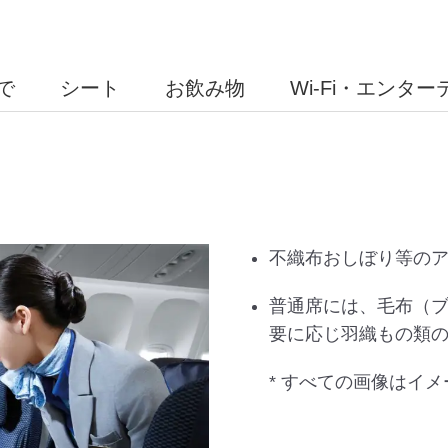
で
シート
お飲み物
Wi-Fi・エンタ
不織布おしぼり等の
普通席には、毛布（
要に応じ羽織もの類
* すべての画像はイ