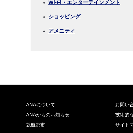
Wi-Fi・エンターテインメント
前後3日の運賃を検索
ショッピング
・表示金額は選択いただいた条件でのもっともおトクな
・表示金額と空席状況は最新ではない場合があります。[
アメニティ
・「＊」は現在金額が確認できない都市・日付となりま
・表示金額には、運賃、
燃油特別付加運賃
、
航空保険特
・複数空港がある都市においては、複数空港の中でのお
ANAについて
お問い
ANAからのお知らせ
技術的
就航都市
サイト