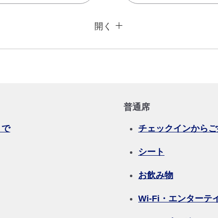
閉じる
運賃タイプ指定なし
開く
用条件
復路出発日および時間帯
日付を選択
普通席
時間帯指定なし
まで
チェックインからご
加する
経由地および乗り継ぎ所
シート
お飲み物
Wi-Fi・エンター
プロモーションコード