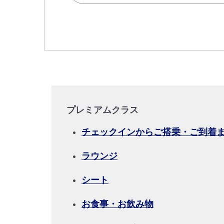
複数都市で検索
エコノミークラス
往復で異なるクラスで検索
ご利
往路出発日および時間帯
日付を選択
プレミアムクラス
時間帯指定なし
チェックインからご搭乗・ご到着
経由地および乗り継ぎ所要時間を追
ラウンジ
シート
1人
お食事・お飲み物