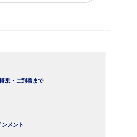
搭乗・ご到着まで
要時間を追加する
テインメント
について