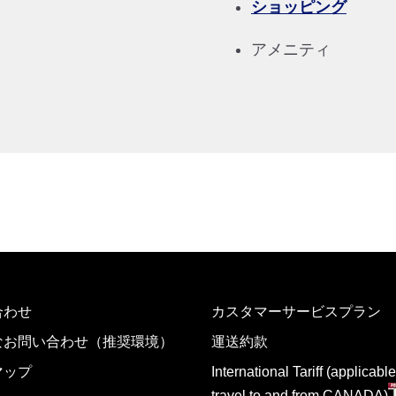
ショッピング
アメニティ
運賃となります。
検索する]ボタンより最新の空席照会結果をご確認ください。
す。空席照会結果画面にて最新の情報をご確認ください。
別料金
、その他の各種税金、料金などが含まれます。発券時に再計算するため、変動
トクな運賃が表示される場合があります。
合わせ
カスタマーサービスプラン
なお問い合わせ（推奨環境）
運送約款
マップ
International Tariff (applicable
travel to and from CANADA)