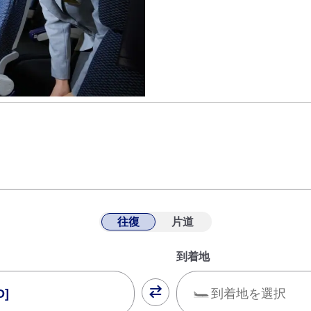
往復
片道
到着地
D]
到着地を選択