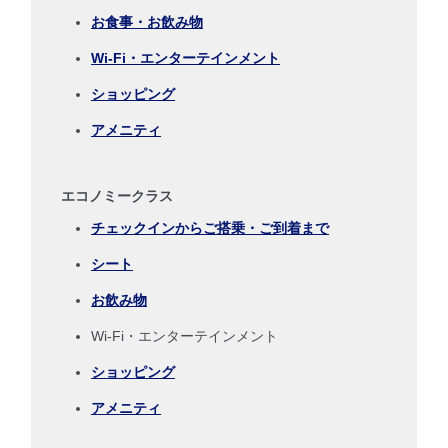
時間帯指定なし
お食事・お飲み物
Wi-Fi・エンターテインメント
経由地および乗り継ぎ所要時間を追加する
ショッピング
アメニティ
復路出発日および時間帯
日付を選択
エコノミークラス
チェックインからご搭乗・ご到着まで
時間帯指定なし
シート
経由地および乗り継ぎ所要時間を追加する
お飲み物
Wi-Fi・エンターテインメント
ショッピング
1人
アメニティ