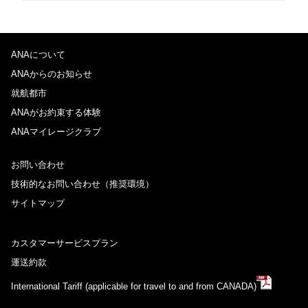
プロモーションコードについて
ANAについて
前後3日の運賃を検索
ANAからのお知らせ
・表示金額は選択いただいた条件でのもっともおトクな運賃となりま
就航都市
す。
ANAがお約束する体験
・表示金額と空席状況は最新ではない場合があります。[検索する]ボタ
ンより最新の空席照会結果をご確認ください。
ANAマイレージクラブ
・「＊」は現在金額が確認できない都市・日付となります。空席照会結
果画面にて最新の情報をご確認ください。
・表示金額には、運賃、
燃油特別付加運賃
、
航空保険特別料金
、その他
お問い合わせ
の各種税金、料金などが含まれます。発券時に再計算するため、変動す
技術的なお問い合わせ（推奨環境）
る可能性があります。
・複数空港がある都市においては、複数空港の中でのおトクな運賃が表
サイトマップ
示される場合があります。
カスタマーサービスプラン
検索する
運送約款
International Tariff (applicable for travel to and from CANADA)