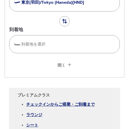
東京(羽田)/Tokyo (Haneda)[HND]
到着地
到着地を選択
複数都市で検索
閉じる
エコノミークラス
開く
往復で異なるクラスで検索
運賃タイプ指定なし
ご利用条件
プレミアムクラス
往路出発日および時間帯
チェックインからご搭乗・ご到着まで
ラウンジ
日付を選択
シート