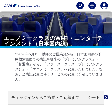
エコノミークラスのWi-Fi・エンターテ
インメント（日本国内線）
* 2026年5月19日以降のご搭乗分から、日本国内線の予
約検索画面での表記を従来の「プレミアムクラス」・
「普通席」から、「ファーストクラス（プレミアムクラ
ス）」・「エコノミークラス」へ変更いたしました。な
お、当表記変更に伴うサービスの変更は予定していませ
ん。
チェックインからご搭乗・ご到着まで
シート