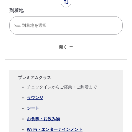
到着地
到着地を選択
複数都市で検索
閉じる
エコノミークラス
開く
往復で異なるクラスで検索
運賃タイプ指定なし
ご利用条件
プレミアムクラス
往路出発日および時間帯
チェックインからご搭乗・ご到着まで
ラウンジ
日付を選択
シート
時間帯指定なし
お食事・お飲み物
Wi-Fi・エンターテインメント
経由地および乗り継ぎ所要時間を追加する