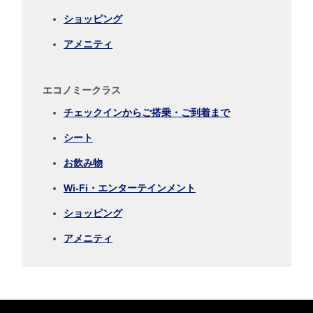
ショッピング
アメニティ
復路出発日および時間帯
日付を選択
エコノミークラス
チェックインからご搭乗・ご到着まで
時間帯指定なし
シート
経由地および乗り継ぎ所要時間を追加する
お飲み物
Wi-Fi・エンターテインメント
ショッピング
1人
アメニティ
プロモーションコードについて