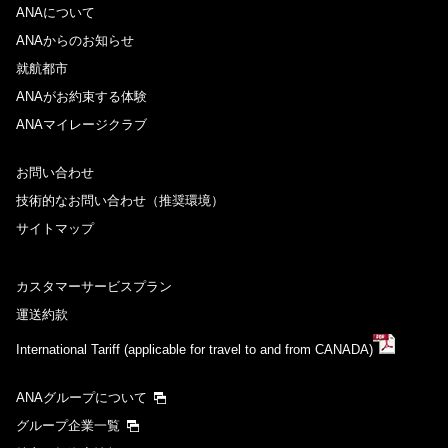
ANAについて
前後3日の運賃を検索
ANAからのお知らせ
・表示金額は選択いただいた条件でのもっともおトクな運賃となりま
就航都市
す。
ANAがお約束する体験
・表示金額と空席状況は最新ではない場合があります。[検索する]ボタ
ンより最新の空席照会結果をご確認ください。
ANAマイレージクラブ
・「＊」は現在金額が確認できない都市・日付となります。空席照会結
果画面にて最新の情報をご確認ください。
・表示金額には、運賃、
燃油特別付加運賃
、
航空保険特別料金
、その他
お問い合わせ
の各種税金、料金などが含まれます。発券時に再計算するため、変動す
技術的なお問い合わせ（推奨環境）
る可能性があります。
・複数空港がある都市においては、複数空港の中でのおトクな運賃が表
サイトマップ
示される場合があります。
カスタマーサービスプラン
検索する
運送約款
International Tariff (applicable for travel to and from CANADA)
ANAグループについて
グループ企業一覧