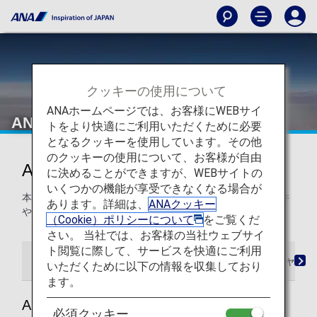
クッキーの使用について
ANAホームページでは、お客様にWEBサイ
ANA国内線
トをより快適にご利用いただくために必要
となるクッキーを使用しています。その他
のクッキーの使用について、お客様が自由
ANA国内線マイレージ
に決めることができますが、WEBサイトの
いくつかの機能が享受できなくなる場合が
本ページでは、ANA国内線をご利用の際のマイルの積算条件
あります。詳細は、
ANAクッキー
や登録方法などをご案内します。
（Cookie）ポリシーについて
をご覧くだ
さい。 当社では、お客様の当社ウェブサイ
ト閲覧に際して、サービスを快適にご利用
マイルの登録
事後登録方法
マイレージチャー
いただくために以下の情報を収集しており
ます。
ANA国内線の会員登録とマイルの貯め方
必須クッキー