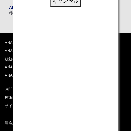
キャンセル
ANAウェブサイト（PC/スマートフォン）
へログイン
後、会員専用機能（マイル口座残高）からご確認ください。
ANAについて
ANAからのお知らせ
就航都市
ANAがお約束する体験
ANAマイレージクラブ
お問い合わせ
技術的なお問い合わせ（推奨環境）
サイトマップ
運送約款