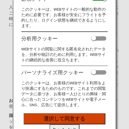
入会がお済みでない方は、ANAマイレージクラブ（AMC）に
このクッキーは、WEBサイトの一般的な動作の
ご入会ください。10桁のお客様番号を、インターネット予約
ために必要です。お客様が安全にフライトを予
時にご登録いただくか、お電話でのご予約時にオペレーター
約したり、ログイン状態を継続できるようにし
にお伝えください。
ます。
オンラインチェックインにてご登録手続きいただくこと
分析用クッキー
もできます。
WEBサイトの閲覧に関する匿名化されたデータ
マイルは、ご搭乗の1～2日後にお客様の口座に積算され
を、分析や統計のために利用します。WEBサイ
ます。
トの継続的な改善に役立ちます。
ご搭乗日当日に、空港にて予約便の変更やアップグレ
ードをされた場合、マイルが自動積算されないことが
パーソナライズ用クッキー
ございます。マイルの積算が確認されるまで、事後登
録に必要な確認書類を必ず保管してください。必要な
このクッキーは、お客様のWEBサイト利用をよ
確認書類については、
「事後登録方法」
をご確認くだ
り快適にするためのものです。これまでの閲覧
さい。
データに基づき、お客様一人ひとりの興味・関
心に合ったコンテンツをWEBサイトや電子メー
お乗り継ぎの際にマイルを登録：
その都度、経由地の空港で
ル、SNS、広告にて提供します。
登録手続きが必要です。
国際線に接続する国内線をご利用の際にマイルを登録：
チェ
選択して同意する
ックイン時にANAカードまたはANAマイレージクラブカード
を必ずご提示ください。