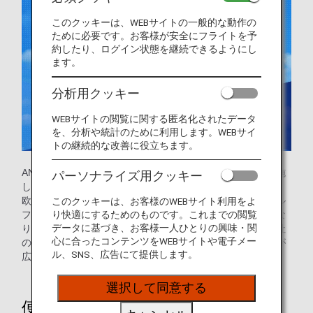
このクッキーは、WEBサイトの一般的な動作の
ために必要です。お客様が安全にフライトを予
約したり、ログイン状態を継続できるようにし
ます。
分析用クッキー
WEBサイトの閲覧に関する匿名化されたデータ
を、分析や統計のために利用します。WEBサイ
トの継続的な改善に役立ちます。
ANAは、欧州線においてルフトハンザ航空と共同事業を実施
パーソナライズ用クッキー
しております。ルフトハンザ航空の幅広いネットワークで、
欧州各都市へスムーズにお乗り継ぎいただけます。また、ル
このクッキーは、お客様のWEBサイト利用をよ
り快適にするためのものです。これまでの閲覧
フトハンザ航空のラウンジをご利用いただくことも可能とな
データに基づき、お客様一人ひとりの興味・関
り、より快適な旅のひとときをお過ごしいただけます。両社
心に合ったコンテンツをWEBサイトや電子メー
の提携により、日本とヨーロッパを結ぶフライトの選択肢が
ル、SNS、広告にて提供します。
広がり、より快適な空の旅をお楽しみいただけます。
選択して同意する
便利なネットワーク