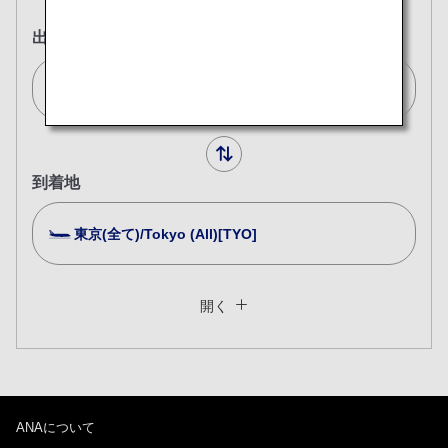
出発地
ジュネーブ/Geneva[GVA]
到着地
東京(全て)/Tokyo (All)[TYO]
複数都市で検索
閉じる
エコノミークラス
開く
往復で異なるクラスで検索
運賃タイプ指定なし
ご利用条件
ANAについて
往路出発日および時間帯