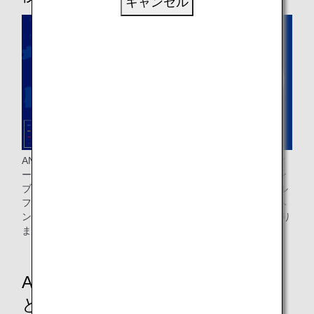
キャンセル
ANAは東京羽田空港からフランクフルト・ミュンヘン・ウィ
ーン・ロンドン・パリ・ストックホルム・ミラノ・イスタン
ブール、成田空港からはブリュッセルの8か国・9都市へ、ル
フトハンザ航空は東京と大阪からフランクフルト、ミュンヘ
ン、チューリッヒ、ウィーンの3か国・ 4都市へ就航しており
ます。
ANAとルフトハンザ航空のシート
とラウンジ