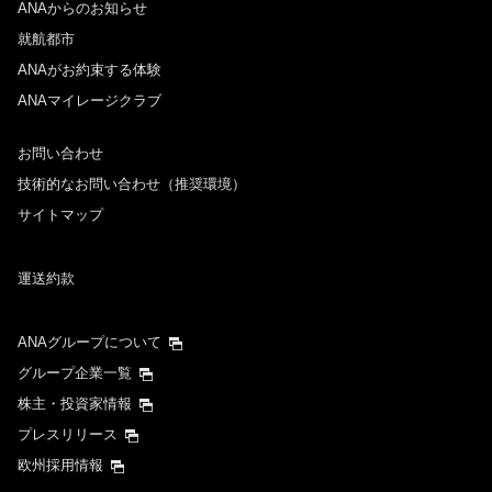
ANAからのお知らせ
日付を選択
就航都市
ANAがお約束する体験
ANAマイレージクラブ
時間帯指定なし
お問い合わせ
経由地および乗り継ぎ所要時間を追加する
技術的なお問い合わせ（推奨環境）
サイトマップ
復路出発日および時間帯
運送約款
日付を選択
ANAグループについて
時間帯指定なし
グループ企業一覧
株主・投資家情報
経由地および乗り継ぎ所要時間を追加する
プレスリリース
欧州採用情報