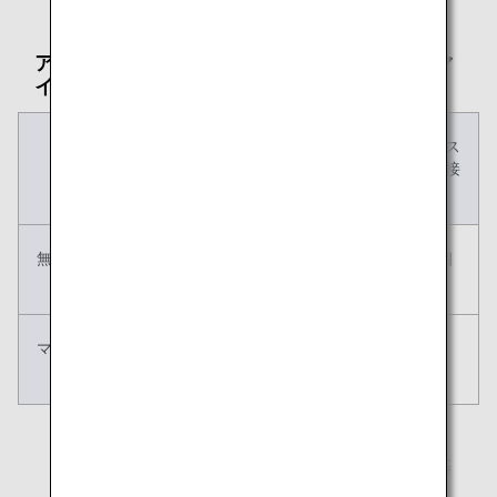
アップグレード予約と同時にお支払いが必要です。
アップグレード後の無料手荷物許容量およびマ
イル積算率について
項目
フレックス
スタンダー
フレックス
ド
（国際線接
続専用）
無料手荷物
32kg/3個
32kg/3個
32kg/3個
許容量
マイル積算
150%
130%
150%
率
マイルとアップグレードポイントでのアップグレード
の場合、もともとご購入いただいた航空券の運賃に基
づくマイル積算率が適用されます。