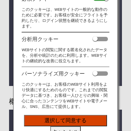
* ご搭乗区間によりアップグレードの料金額が異な
このクッキーは、WEBサイトの一般的な動作の
ります。
ために必要です。お客様が安全にフライトを予
約したり、ログイン状態を継続できるようにし
* アップグレードご希望便のエコノミークラスの航
ます。
空券を予約・購入済みであることが必要です。
分析用クッキー
* アップグレード予約と同時にアップグレード料金
のお支払いが必要です。
WEBサイトの閲覧に関する匿名化されたデータ
* アップグレードポイントのご提供は2026年度のプ
を、分析や統計のために利用します。WEBサイ
トの継続的な改善に役立ちます。
レミアムメンバーならびにスーパーフライヤーズ本
会員の方へのご提供をもって終了いたします。詳し
くは
アップグレードポイントのサービス終了につい
パーソナライズ用クッキー
て
をご確認ください。
このクッキーは、お客様のWEBサイト利用をよ
り快適にするためのものです。これまでの閲覧
データに基づき、お客様一人ひとりの興味・関
概要
心に合ったコンテンツをWEBサイトや電子メー
ル、SNS、広告にて提供します。
アップグレード予約のご利用条件につ
選択して同意する
いて