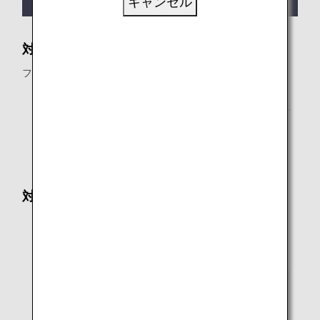
キャンセル
対象運賃
フレックス・スタンダード・フレックス（国際線接続専用）
国際線を含む航空券は、旅程開始エリアによりアップ
グレード可能な予約クラスが異なります。
日本地区旅程開始：Y/B/M/U
日本地区以外の旅程開始：Y/B/M/U/H
対象条件
予約に含まれているすべてのお客様がアップグレード
すること
変更操作の時点で、プレミアムクラスに空席が無い場
合や他社が運航する便はアップグレード対象外になり
ます。