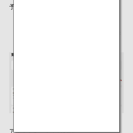
予約検索画面でのクラス表記について
日本国内線の予約検索画面では「プレミアムクラス」
は「ファーストクラス（プレミアムクラス）」にて表
記されております。
アップグレード申し込み