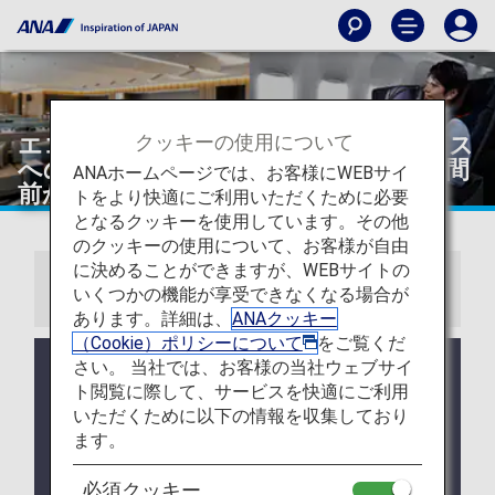
クッキーの使用について
エコノミークラスからプレミアムクラス
へのアップグレードはご予約便の24時間
ANAホームページでは、お客様にWEBサイ
前から受付いたします！
トをより快適にご利用いただくために必要
となるクッキーを使用しています。その他
のクッキーの使用について、お客様が自由
に決めることができますが、WEBサイトの
お知らせ
いくつかの機能が享受できなくなる場合が
あります。詳細は、
ANAクッキー
（Cookie）ポリシーについて
をご覧くだ
さい。 当社では、お客様の当社ウェブサイ
* 2026年5月19日以降のご搭乗分から、日本国内線
の予約検索画面での表記を従来の「プレミアムクラ
ト閲覧に際して、サービスを快適にご利用
ス」・「普通席」から、「ファーストクラス（プレ
いただくために以下の情報を収集しており
ミアムクラス）」・「エコノミークラス」へ変更い
ます。
たしました。なお、当表記変更に伴うサービスの変
更はございません。
必須クッキー